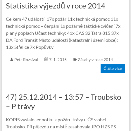
Statistika výjezdů v roce 2014
Celkem 47 událostí: 17x požár 11x technická pomoc 11x
technická pomoc – čerpání 1x požárně taktické cvičení 7x
planý poplach Účast techniky: 41x CAS 32 Tatra 815 37x
DA Ford Transit Místo události (katastrální území obce):
13x Střelice 7x Popůvky
Petr Rozsíval
7. 1. 2015
Zásahy v roce 2014
Čtěte více
47) 25.12.2014 – 13:57 – Troubsko
– P trávy
KOPIS vyslalo jednotku k požáru trávy u ČS v obci
Troubsko. Při příjezdu na místě zasahovala JPO HZS PS