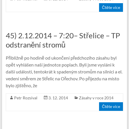
Čtěte více
45) 2.12.2014 – 7:20– Střelice – TP
odstranění stromů
Přibližně po hodině od ukončení předchozího zásahu byl
opět vyhlášen naší jednotce poplach. Byli jsme vysláni k
další události, tentokrát k spadeným stromům na silnici a el.
vedení směrem ze Střelic na Ořechov. Po příjezdu na místo
bylo zjištěno, že
Petr Rozsíval
3. 12. 2014
Zásahy v roce 2014
Čtěte více