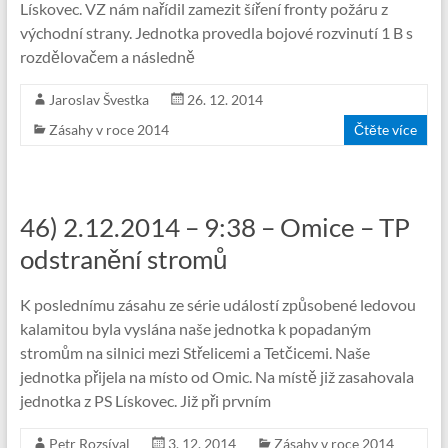
Lískovec. VZ nám nařídil zamezit šíření fronty požáru z
východní strany. Jednotka provedla bojové rozvinutí 1 B s
rozdělovačem a následně
Jaroslav Švestka
26. 12. 2014
Zásahy v roce 2014
Čtěte více
46) 2.12.2014 – 9:38 – Omice – TP
odstranění stromů
K poslednímu zásahu ze série událostí způsobené ledovou
kalamitou byla vyslána naše jednotka k popadaným
stromům na silnici mezi Střelicemi a Tetčicemi. Naše
jednotka přijela na místo od Omic. Na místě již zasahovala
jednotka z PS Lískovec. Již při prvním
Petr Rozsíval
3. 12. 2014
Zásahy v roce 2014