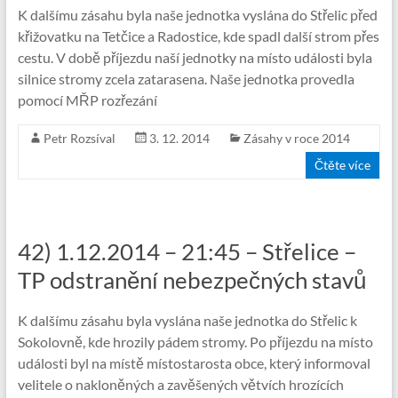
K dalšímu zásahu byla naše jednotka vyslána do Střelic před
křižovatku na Tetčice a Radostice, kde spadl další strom přes
cestu. V době příjezdu naší jednotky na místo události byla
silnice stromy zcela zatarasena. Naše jednotka provedla
pomocí MŘP rozřezání
Petr Rozsíval
3. 12. 2014
Zásahy v roce 2014
Čtěte více
42) 1.12.2014 – 21:45 – Střelice –
TP odstranění nebezpečných stavů
K dalšímu zásahu byla vyslána naše jednotka do Střelic k
Sokolovně, kde hrozily pádem stromy. Po příjezdu na místo
události byl na místě místostarosta obce, který informoval
velitele o nakloněných a zavěšených větvích hrozících