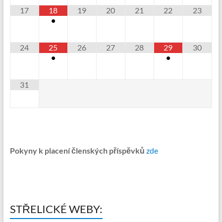
17
18
19
20
21
22
23
•
24
25
26
27
28
29
30
•
•
31
Pokyny k placení členských příspěvků
zde
STŘELICKÉ WEBY: