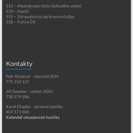
112 – Mezinárodní číslo tísňového volání
150 – Hasiči
155 – Zdravotnická záchranná služba
158 – Police ČR
Kontakty
Petr Rozsíval – starosta SDH
775 152 121
Jiří Švestka – velitel JSDH
730 579 586
Karel Dlapka – správce hasičky
607 173 606
Kalendář obsazenosti hasičky