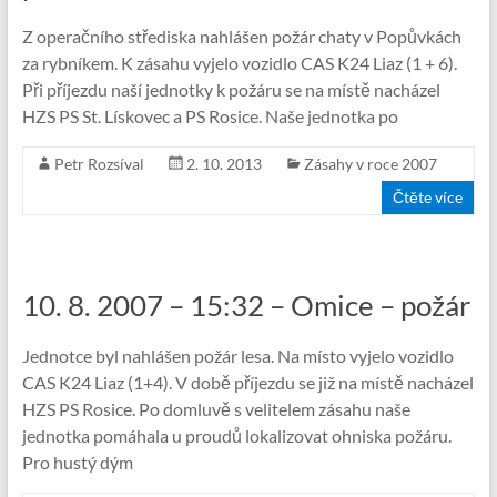
Z operačního střediska nahlášen požár chaty v Popůvkách
za rybníkem. K zásahu vyjelo vozidlo CAS K24 Liaz (1 + 6).
Při příjezdu naší jednotky k požáru se na místě nacházel
HZS PS St. Lískovec a PS Rosice. Naše jednotka po
Petr Rozsíval
2. 10. 2013
Zásahy v roce 2007
Čtěte více
10. 8. 2007 – 15:32 – Omice – požár
Jednotce byl nahlášen požár lesa. Na místo vyjelo vozidlo
CAS K24 Liaz (1+4). V době příjezdu se již na místě nacházel
HZS PS Rosice. Po domluvě s velitelem zásahu naše
jednotka pomáhala u proudů lokalizovat ohniska požáru.
Pro hustý dým