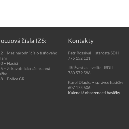
ouzová čísla IZS:
Kontakty
2 – Mezinárodní číslo tísňového
Petr Rozsíval – starosta SDH
lání
775 152 121
0 – Hasiči
Jiří Švestka – velitel JSDH
5 – Zdravotnická záchranná
730 579 586
užba
8 – Police ČR
Karel Dlapka – správce hasičky
607 173 606
Kalendář obsazenosti hasičky