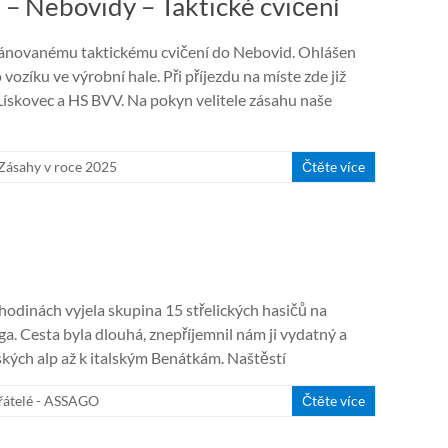
 – Nebovidy – Taktické cvičení
lánovanému taktickému cvičení do Nebovid. Ohlášen
zíku ve výrobní hale. Při příjezdu na míste zde již
Lískovec a HS BVV. Na pokyn velitele zásahu naše
Zásahy v roce 2025
Čtěte více
hodinách vyjela skupina 15 střelických hasičů na
a. Cesta byla dlouhá, znepříjemnil nám ji vydatný a
uských alp až k italským Benátkám. Naštěstí
řátelé - ASSAGO
Čtěte více