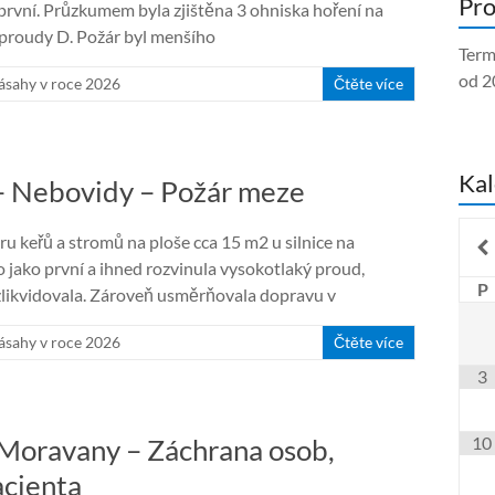
Pro
o první. Průzkumem byla zjištěna 3 ohniska hoření na
 proudy D. Požár byl menšího
Term
od 2
ásahy v roce 2026
Čtěte více
Kal
– Nebovidy – Požár meze
u keřů a stromů na ploše cca 15 m2 u silnice na
o jako první a ihned rozvinula vysokotlaký proud,
P
zlikvidovala. Zároveň usměrňovala dopravu v
ásahy v roce 2026
Čtěte více
3
 Moravany – Záchrana osob,
10
acienta