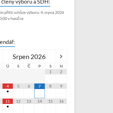
 členy výboru a SDH:
ín příští schůze výboru: 4. srpna 2026
0:00 v hasičce
endář:
Srpen
2026
Ú
S
Č
P
S
N
1
2
4
5
6
8
9
7
•
11
12
13
14
15
16
•