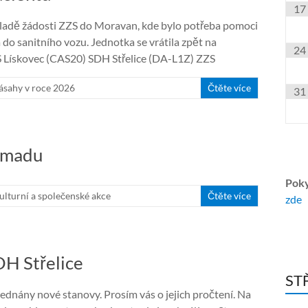
17
kladě žádosti ZZS do Moravan, kde bylo potřeba pomoci
do sanitního vozu. Jednotka se vrátila zpět na
24
S Lískovec (CAS20) SDH Střelice (DA-L1Z) ZZS
ásahy v roce 2026
Čtěte více
31
omadu
Poky
ulturní a společenské akce
Čtěte více
zde
DH Střelice
ST
ednány nové stanovy. Prosím vás o jejich pročtení. Na