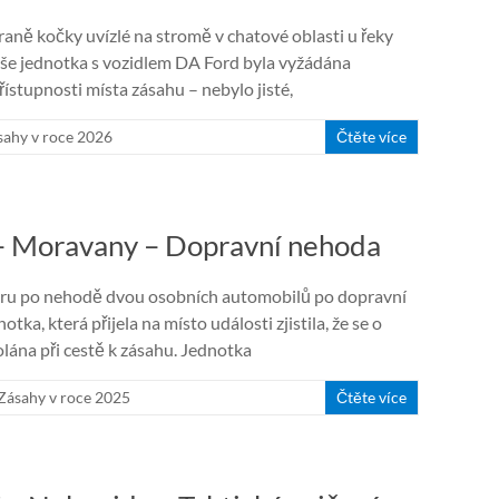
aně kočky uvízlé na stromě v chatové oblasti u řeky
še jednotka s vozidlem DA Ford byla vyžádána
ístupnosti místa zásahu – nebylo jisté,
sahy v roce 2026
Čtěte více
 – Moravany – Dopravní nehoda
áru po nehodě dvou osobních automobilů po dopravní
ka, která přijela na místo události zjistila, že se o
lána při cestě k zásahu. Jednotka
Zásahy v roce 2025
Čtěte více