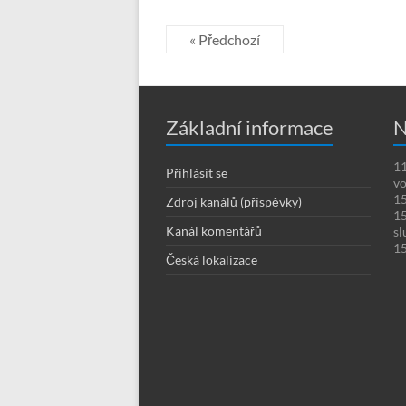
« Předchozí
Základní informace
N
11
Přihlásit se
vo
15
Zdroj kanálů (příspěvky)
15
Kanál komentářů
sl
15
Česká lokalizace