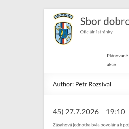
Skip
to
Sbor dobro
content
Oficiální stránky
Plánované
akce
Author:
Petr Rozsíval
45) 27.7.2026 – 19:10 –
Zásahová jednotka byla povolána k požár