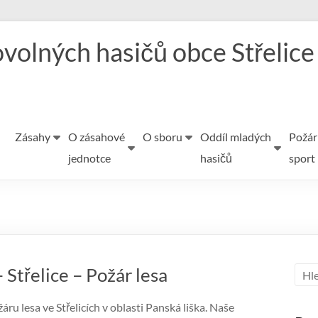
volných hasičů obce Střelice
Zásahy
O zásahové
O sboru
Oddíl mladých
Požár
jednotce
hasičů
sport
 Střelice – Požár lesa
u lesa ve Střelicích v oblasti Panská liška. Naše