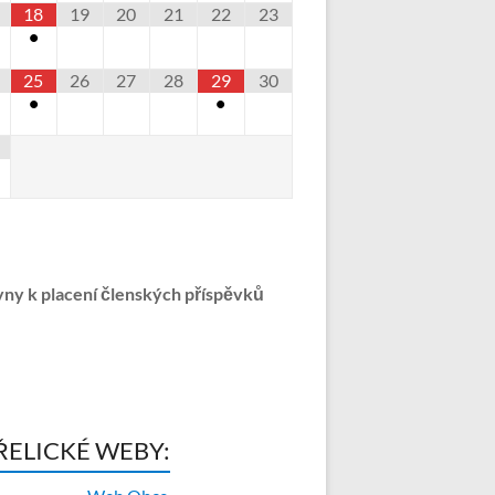
18
19
20
21
22
23
•
25
26
27
28
29
30
•
•
ny k placení členských příspěvků
ŘELICKÉ WEBY: