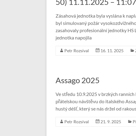
50) 11.11.2025 – 11:07
Zásahová jednotka byla vyslána k nap
byl simulovaný požár vysokozdvižného vo
zasahovaly profesionální jednotky HS 
jednotka napojila
Petr Rozsíval
16. 11. 2025
Assago 2025
Ve středu 10.9.2025 v brzkých ranních 
přátelskou návštěvu do italského Assag
hustý déšť, který se nás držel od rako
Petr Rozsíval
21. 9. 2025
P