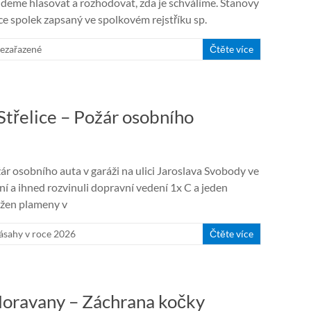
deme hlasovat a rozhodovat, zda je schválíme. Stanovy
e spolek zapsaný ve spolkovém rejstříku sp.
ezařazené
Čtěte více
Střelice – Požár osobního
r osobního auta v garáži na ulici Jaroslava Svobody ve
rvní a ihned rozvinuli dopravní vedení 1x C a jeden
ažen plameny v
ásahy v roce 2026
Čtěte více
Moravany – Záchrana kočky