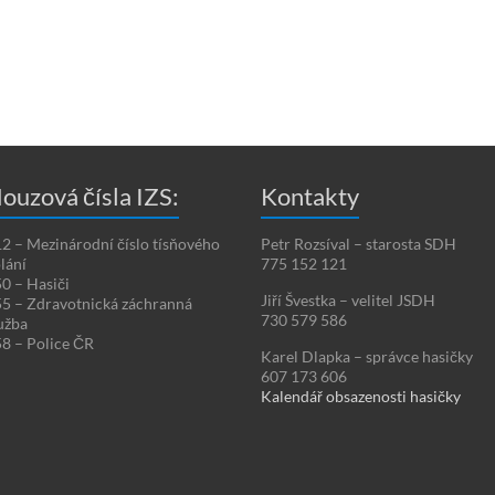
ouzová čísla IZS:
Kontakty
2 – Mezinárodní číslo tísňového
Petr Rozsíval – starosta SDH
lání
775 152 121
0 – Hasiči
Jiří Švestka – velitel JSDH
5 – Zdravotnická záchranná
730 579 586
užba
8 – Police ČR
Karel Dlapka – správce hasičky
607 173 606
Kalendář obsazenosti hasičky