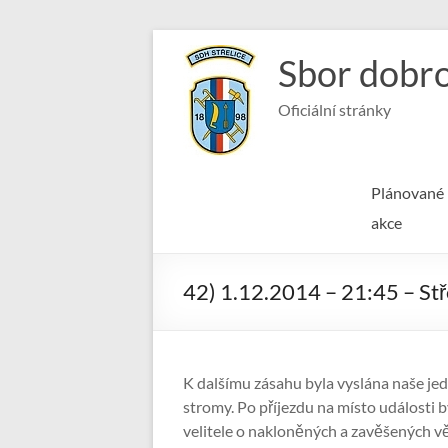
Skip
to
Sbor dobro
content
Oficiální stránky
Plánované
akce
42) 1.12.2014 – 21:45 – St
K dalšímu zásahu byla vyslána naše jed
stromy. Po příjezdu na místo události 
velitele o nakloněných a zavěšených vě