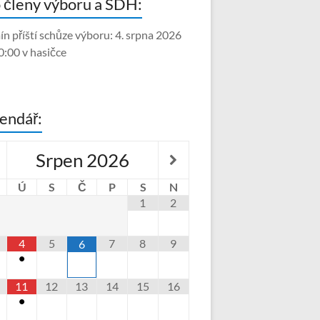
 členy výboru a SDH:
ín příští schůze výboru: 4. srpna 2026
0:00 v hasičce
endář:
Srpen
2026
Ú
S
Č
P
S
N
1
2
4
5
7
8
9
6
•
11
12
13
14
15
16
•