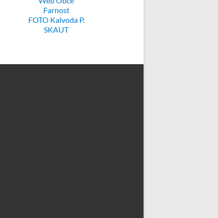
Web Obce
Farnost
FOTO Kalvoda P.
SKAUT