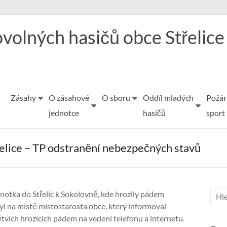
volných hasičů obce Střelice
Zásahy
O zásahové
O sboru
Oddíl mladých
Požár
jednotce
hasičů
sport
řelice – TP odstranění nebezpečných stavů
notka do Střelic k Sokolovně, kde hrozily pádem
byl na místě místostarosta obce, který informoval
tvích hrozících pádem na vedení telefonu a internetu.