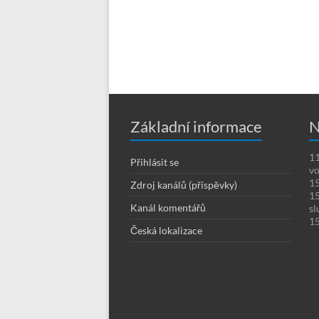
Základní informace
N
11
Přihlásit se
vo
15
Zdroj kanálů (příspěvky)
15
Kanál komentářů
sl
15
Česká lokalizace