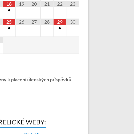
18
19
20
21
22
23
•
25
26
27
28
29
30
•
•
ny k placení členských příspěvků
ŘELICKÉ WEBY: