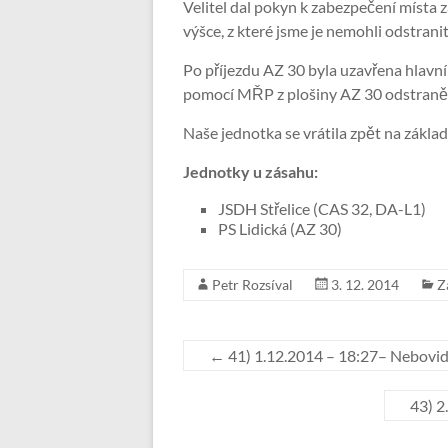
Velitel dal pokyn k zabezpečení místa 
výšce, z které jsme je nemohli odstrani
Po příjezdu AZ 30 byla uzavřena hlavní 
pomocí MŘP z plošiny AZ 30 odstraněny
Naše jednotka se vrátila zpět na zákla
Jednotky u zásahu:
JSDH Střelice (CAS 32, DA-L1)
PS Lidická (AZ 30)
Petr Rozsíval
3. 12. 2014
Z
←
41) 1.12.2014 – 18:27– Nebovid
43) 2