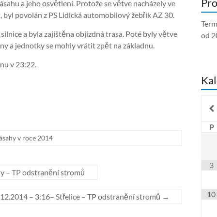
Pro
zásahu a jeho osvětlení. Protože se větve nacházely ve
t, byl povolán z PS Lidická automobilový žebřík AZ 30.
Term
silnice a byla zajištěna objízdná trasa. Poté byly větve
od 2
 a jednotky se mohly vrátit zpět na základnu.
dnu v 23:22.
Kal
P
ásahy v roce 2014
3
y – TP odstranění stromů
10
.12.2014 – 3:16– Střelice – TP odstranění stromů
→