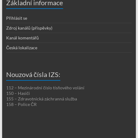
Základní informace
Přihlásit se
Zdroj kanálů (příspěvky)
Kanál komentářů
Česká lokalizace
Nouzová čísla IZS:
112 – Mezinárodní číslo tísňového volání
150 – Hasiči
155 – Zdravotnická záchranná služba
158 – Police ČR