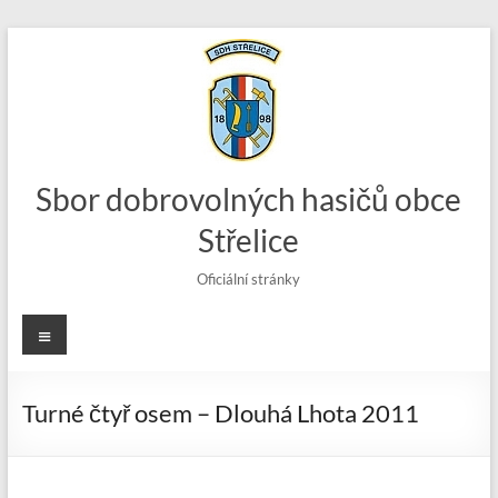
Skip
to
content
Sbor dobrovolných hasičů obce
Střelice
Oficiální stránky
Menu
Turné čtyř osem – Dlouhá Lhota 2011