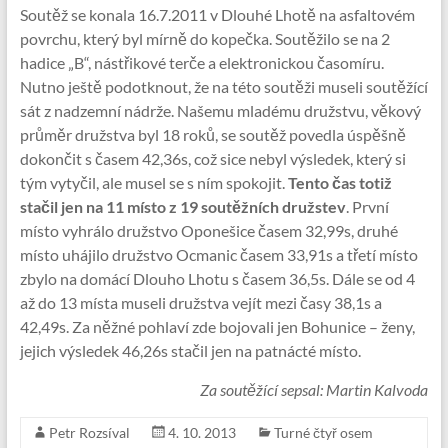
Soutěž se konala 16.7.2011 v Dlouhé Lhotě na asfaltovém
povrchu, který byl mírně do kopečka. Soutěžilo se na 2
hadice „B“, nástřikové terče a elektronickou časomíru.
Nutno ještě podotknout, že na této soutěži museli soutěžící
sát z nadzemní nádrže. Našemu mladému družstvu, věkový
průměr družstva byl 18 roků, se soutěž povedla úspěšně
dokončit s časem 42,36s, což sice nebyl výsledek, který si
tým vytyčil, ale musel se s ním spokojit.
Tento čas totiž
stačil jen na 11 místo z 19 soutěžních družstev
. První
místo vyhrálo družstvo Oponešice časem 32,99s, druhé
místo uhájilo družstvo Ocmanic časem 33,91s a třetí místo
zbylo na domácí Dlouho Lhotu s časem 36,5s. Dále se od 4
až do 13 místa museli družstva vejít mezi časy 38,1s a
42,49s. Za něžné pohlaví zde bojovali jen Bohunice – ženy,
jejich výsledek 46,26s stačil jen na patnácté místo.
Za soutěžící sepsal: Martin Kalvoda
Petr Rozsíval
4. 10. 2013
Turné čtyř osem