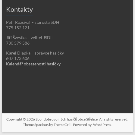
Kontakty
Petr Rozsíval – starosta SDH
775 152 121
Jiří Švestka – velitel JSDH
730 579 586
Karel Dlapka – správce hasičky
607 173 606
Kalendář obsazenosti hasičky
Copyright © 2026
Sbor dobrovolných hasičů obce Střelice
. All rights reserved.
Theme
Spacious
by ThemeGrill. Powered by:
WordPress
.