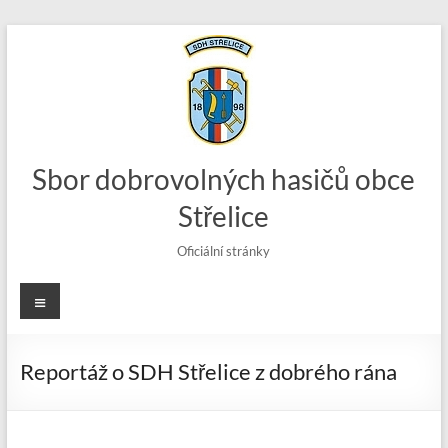
Skip
to
content
Sbor dobrovolných hasičů obce
Střelice
Oficiální stránky
Menu
Reportáž o SDH Střelice z dobrého rána