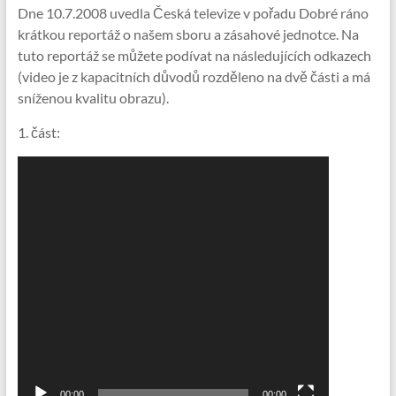
Dne 10.7.2008 uvedla Česká televize v pořadu Dobré ráno
krátkou reportáž o našem sboru a zásahové jednotce. Na
tuto reportáž se můžete podívat na následujících odkazech
(video je z kapacitních důvodů rozděleno na dvě části a má
sníženou kvalitu obrazu).
1. část:
Video
přehrávač
00:00
00:00