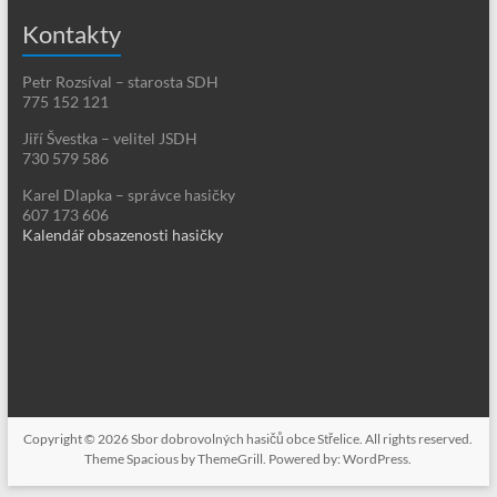
Kontakty
Petr Rozsíval – starosta SDH
775 152 121
Jiří Švestka – velitel JSDH
730 579 586
Karel Dlapka – správce hasičky
607 173 606
Kalendář obsazenosti hasičky
Copyright © 2026
Sbor dobrovolných hasičů obce Střelice
. All rights reserved.
Theme
Spacious
by ThemeGrill. Powered by:
WordPress
.