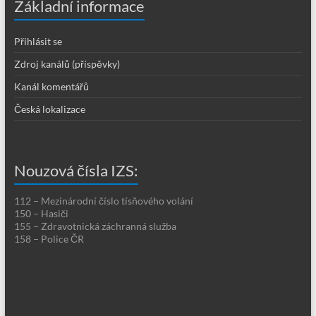
Základní informace
Přihlásit se
Zdroj kanálů (příspěvky)
Kanál komentářů
Česká lokalizace
Nouzová čísla IZS:
112 – Mezinárodní číslo tísňového volání
150 – Hasiči
155 – Zdravotnická záchranná služba
158 – Police ČR