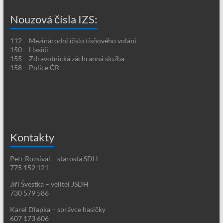
Nouzová čísla IZS:
112 – Mezinárodní číslo tísňového volání
150 – Hasiči
155 – Zdravotnická záchranná služba
158 – Police ČR
Kontakty
Petr Rozsíval – starosta SDH
775 152 121
Jiří Švestka – velitel JSDH
730 579 586
Karel Dlapka – správce hasičky
607 173 606