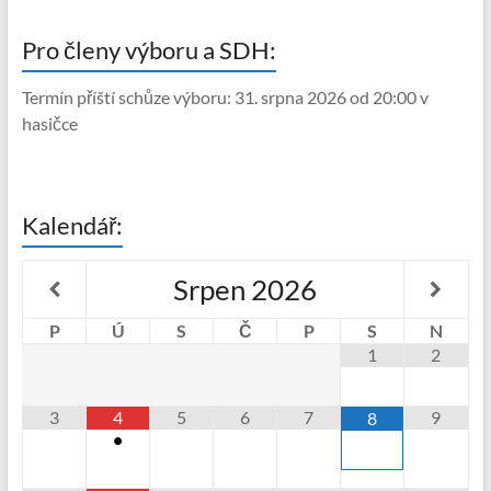
Pro členy výboru a SDH:
Termín příští schůze výboru: 31. srpna 2026 od 20:00 v
hasičce
Kalendář:
Srpen
2026
P
Ú
S
Č
P
S
N
1
2
3
4
5
6
7
9
8
•