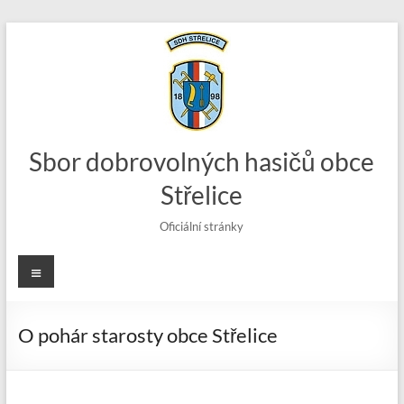
Skip
to
content
Sbor dobrovolných hasičů obce
Střelice
Oficiální stránky
Menu
O pohár starosty obce Střelice