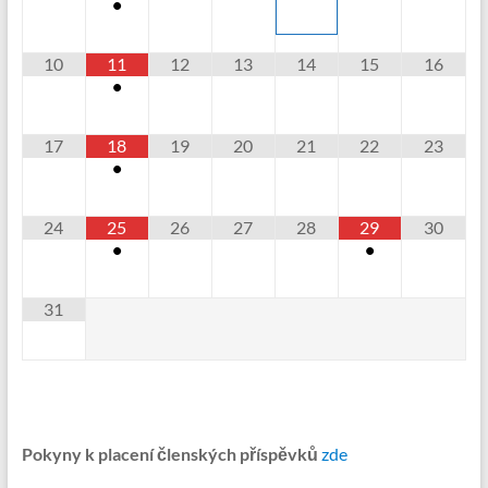
•
10
11
12
13
14
15
16
•
17
18
19
20
21
22
23
•
24
25
26
27
28
29
30
•
•
31
Pokyny k placení členských příspěvků
zde