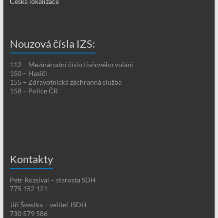
Česká lokalizace
Nouzová čísla IZS:
112 – Mezinárodní číslo tísňového volání
150 – Hasiči
155 – Zdravotnická záchranná služba
158 – Police ČR
Kontakty
Petr Rozsíval – starosta SDH
775 152 121
Jiří Švestka – velitel JSDH
730 579 586