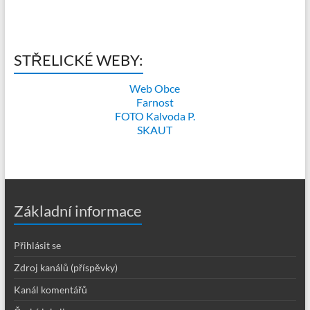
STŘELICKÉ WEBY:
Web Obce
Farnost
FOTO Kalvoda P.
SKAUT
Základní informace
Přihlásit se
Zdroj kanálů (příspěvky)
Kanál komentářů