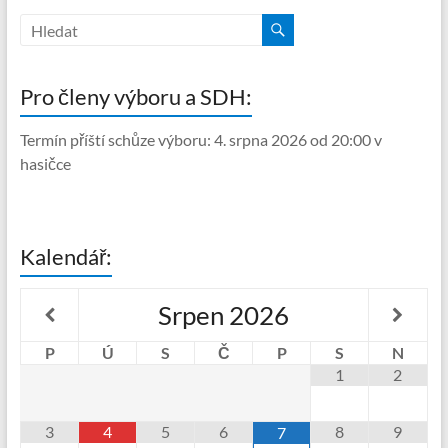
Pro členy výboru a SDH:
Termín příští schůze výboru: 4. srpna 2026 od 20:00 v
hasičce
Kalendář:
Srpen
2026
P
Ú
S
Č
P
S
N
1
2
3
4
5
6
8
9
7