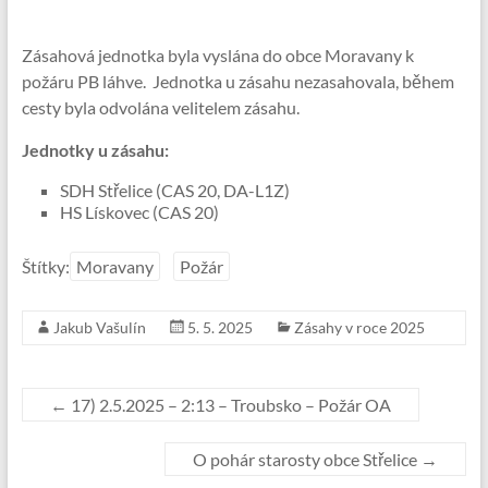
Zásahová jednotka byla vyslána do obce Moravany k
požáru PB láhve. Jednotka u zásahu nezasahovala, během
cesty byla odvolána velitelem zásahu.
Jednotky u zásahu:
SDH Střelice (CAS 20, DA-L1Z)
HS Lískovec (CAS 20)
Štítky:
Moravany
Požár
Jakub Vašulín
5. 5. 2025
Zásahy v roce 2025
←
17) 2.5.2025 – 2:13 – Troubsko – Požár OA
O pohár starosty obce Střelice
→