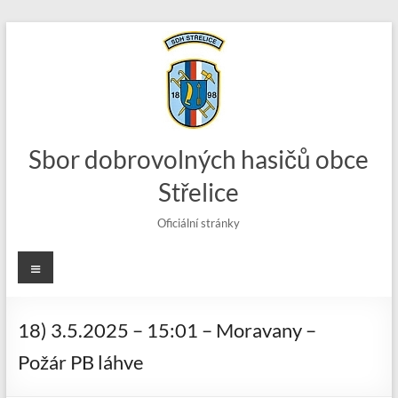
Skip
to
content
Sbor dobrovolných hasičů obce
Střelice
Oficiální stránky
Menu
18) 3.5.2025 – 15:01 – Moravany –
Požár PB láhve