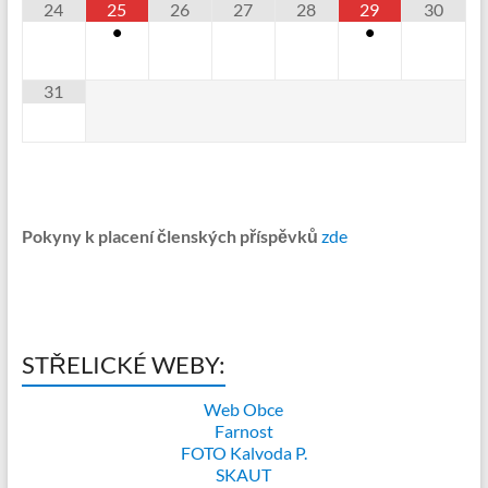
24
25
26
27
28
29
30
•
•
31
Pokyny k placení členských příspěvků
zde
STŘELICKÉ WEBY:
Web Obce
Farnost
FOTO Kalvoda P.
SKAUT