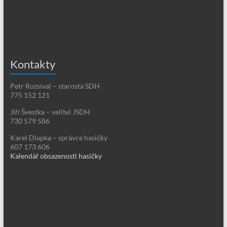
Kontakty
Petr Rozsíval – starosta SDH
775 152 121
Jiří Švestka – velitel JSDH
730 579 586
Karel Dlapka – správce hasičky
607 173 606
Kalendář obsazenosti hasičky