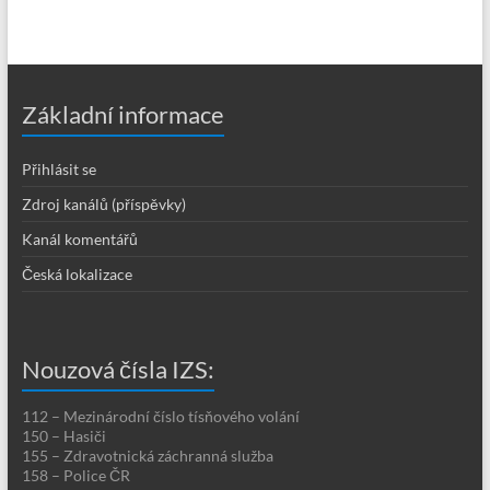
Základní informace
Přihlásit se
Zdroj kanálů (příspěvky)
Kanál komentářů
Česká lokalizace
Nouzová čísla IZS:
112 – Mezinárodní číslo tísňového volání
150 – Hasiči
155 – Zdravotnická záchranná služba
158 – Police ČR