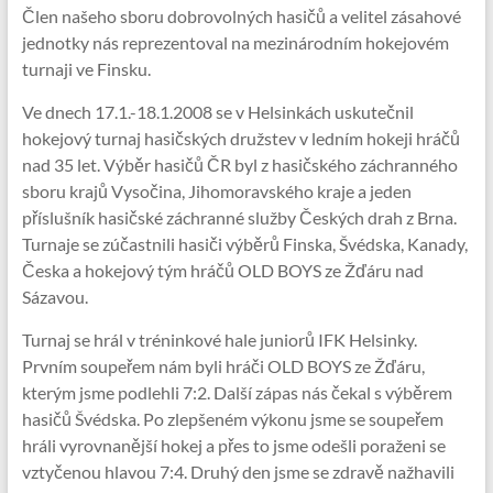
Člen našeho sboru dobrovolných hasičů a velitel zásahové
jednotky nás reprezentoval na mezinárodním hokejovém
turnaji ve Finsku.
Ve dnech 17.1.-18.1.2008 se v Helsinkách uskutečnil
hokejový turnaj hasičských družstev v ledním hokeji hráčů
nad 35 let. Výběr hasičů ČR byl z hasičského záchranného
sboru krajů Vysočina, Jihomoravského kraje a jeden
příslušník hasičské záchranné služby Českých drah z Brna.
Turnaje se zúčastnili hasiči výběrů Finska, Švédska, Kanady,
Česka a hokejový tým hráčů OLD BOYS ze Žďáru nad
Sázavou.
Turnaj se hrál v tréninkové hale juniorů IFK Helsinky.
Prvním soupeřem nám byli hráči OLD BOYS ze Žďáru,
kterým jsme podlehli 7:2. Další zápas nás čekal s výběrem
hasičů Švédska. Po zlepšeném výkonu jsme se soupeřem
hráli vyrovnanější hokej a přes to jsme odešli poraženi se
vztyčenou hlavou 7:4. Druhý den jsme se zdravě nažhavili