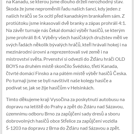
na Kanadu, se kterou jsme dlouho drželi nerozhodný stav.
Škoda že jsme neproměnili řadu našich šancí, kdy jeden z
našich hráčů se 5x ocitl před kanadským brankařem sám. Z
protiútoku jsme inkasovali dvě branky a zápas prohráli 4:1.
Na závěr turnaje nás čekal domácí výběr hasičů, se kterým
jsme prohráli 8:4. Výběry všech hasičských družstev měli ve
svých řadách několik bývalých hráčů, kteří hrávali hokej i na
mezinárodní úrovni a reprezentovali své země i na
mistrovství světa. Prvenství si odvezli do Žďáru hráči OLD
BOYS na druhém místě skončilo Švédsko, třetí Kanada,
čtvrté domácí Finsko a na pátém místě výběr hasičů Česka.
Po turnaji jsme se byli navštívit naše kolegy hasiče a
podívat se, jak se žije hasičům v Helsinkách.
Tímto děkujeme kraji Vysočina za poskytnutí autobusu na
dopravu na letiště do Prahy a zpět do Ždáru nad Sázavou,
územnímu odboru Brno za zapůjčení sady dresů a sboru
dobrovolných hasičů obce Střelice za zapůjčení vozidla
Š-1203 na dopravu z Brna do Žďáru nad Sázavou a zpět.