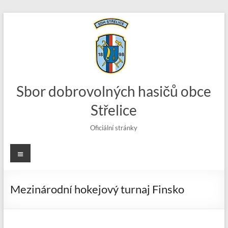
Skip
to
content
Sbor dobrovolných hasičů obce
Střelice
Oficiální stránky
Menu
Mezinárodní hokejový turnaj Finsko