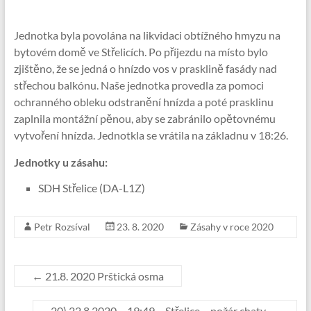
Jednotka byla povolána na likvidaci obtížného hmyzu na
bytovém domě ve Střelicích. Po příjezdu na místo bylo
zjištěno, že se jedná o hnízdo vos v prasklině fasády nad
střechou balkónu. Naše jednotka provedla za pomoci
ochranného obleku odstranění hnízda a poté prasklinu
zaplnila montážní pěnou, aby se zabránilo opětovnému
vytvoření hnízda. Jednotkla se vrátila na základnu v 18:26.
Jednotky u zásahu:
SDH Střelice (DA-L1Z)
Petr Rozsíval
23. 8. 2020
Zásahy v roce 2020
←
21.8. 2020 Prštická osma
20) 22.8.2020 – 19:49 – Střelice – požár chaty
→