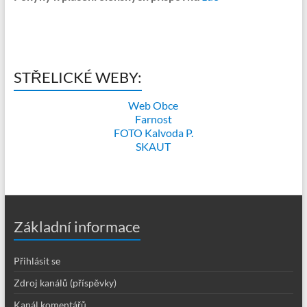
STŘELICKÉ WEBY:
Web Obce
Farnost
FOTO Kalvoda P.
SKAUT
Základní informace
Přihlásit se
Zdroj kanálů (příspěvky)
Kanál komentářů