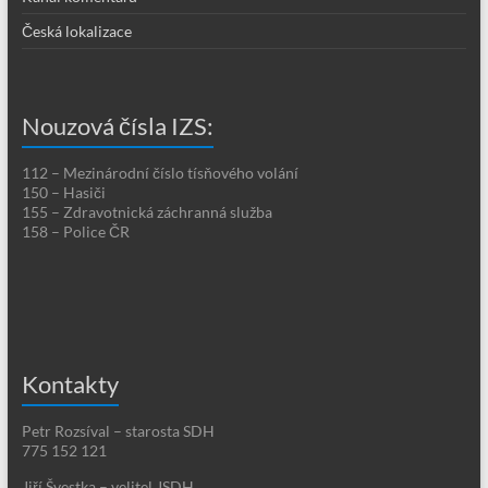
Česká lokalizace
Nouzová čísla IZS:
112 – Mezinárodní číslo tísňového volání
150 – Hasiči
155 – Zdravotnická záchranná služba
158 – Police ČR
Kontakty
Petr Rozsíval – starosta SDH
775 152 121
Jiří Švestka – velitel JSDH