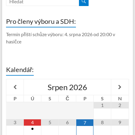
Pro členy výboru a SDH:
Termín příští schůze výboru: 4. srpna 2026 od 20:00 v
hasičce
Kalendář:
Srpen
2026
P
Ú
S
Č
P
S
N
1
2
3
4
5
6
8
9
7
•