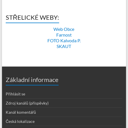
STŘELICKÉ WEBY:
Web Obce
Farnost
FOTO Kalvoda P.
SKAUT
Základní informace
Přihlásit se
Zdroj kanálů (příspěvky)
Kanál komentářů
Česká lokalizace