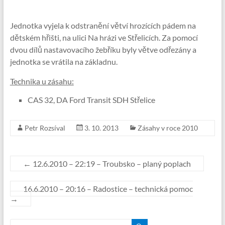
Jednotka vyjela k odstranění větví hrozících pádem na
dětském hřišti, na ulici Na hrázi ve Střelicích. Za pomocí
dvou dílů nastavovacího žebříku byly větve odřezány a
jednotka se vrátila na základnu.
Technika u zásahu:
CAS 32, DA Ford Transit SDH Střelice
Petr Rozsíval
3. 10. 2013
Zásahy v roce 2010
←
12.6.2010 – 22:19 – Troubsko – planý poplach
16.6.2010 – 20:16 – Radostice – technická pomoc
→