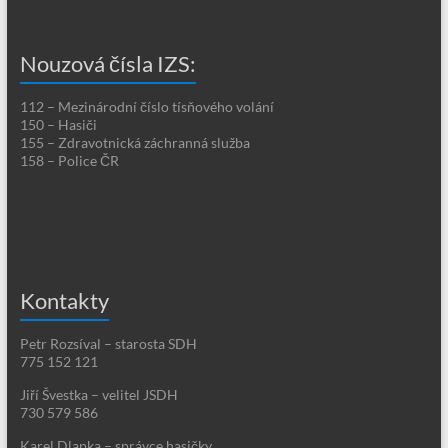
Nouzová čísla IZS:
112 – Mezinárodní číslo tísňového volání
150 – Hasiči
155 – Zdravotnická záchranná služba
158 – Police ČR
Kontakty
Petr Rozsíval – starosta SDH
775 152 121
Jiří Švestka – velitel JSDH
730 579 586
Karel Dlapka – správce hasičky