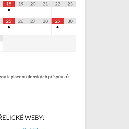
18
19
20
21
22
23
•
25
26
27
28
29
30
•
•
ny k placení členských příspěvků
ŘELICKÉ WEBY: