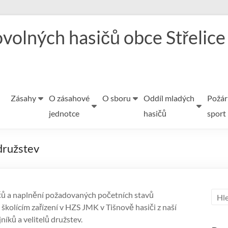
volných hasičů obce Střelice
Zásahy
O zásahové
O sboru
Oddíl mladých
Požár
jednotce
hasičů
sport
 družstev
čů a naplnění požadovaných početních stavů
 školícím zařízení v HZS JMK v Tišnově hasiči z naší
níků a velitelů družstev.