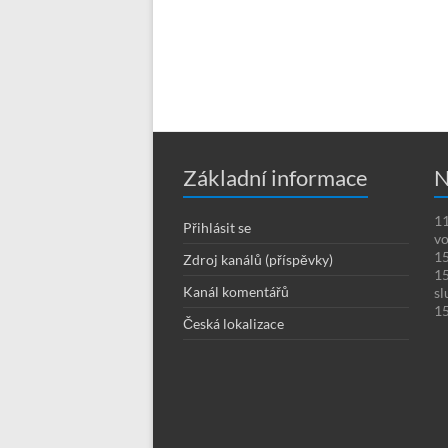
Základní informace
N
11
Přihlásit se
vo
15
Zdroj kanálů (příspěvky)
15
Kanál komentářů
sl
15
Česká lokalizace