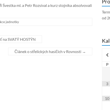
Pro
ří Švestka ml. a Petr Rozsíval a kurz stojníka absolvovali
Term
od 2
kce jednotky
ouť na SVATÝ HOSTÝN
Kal
Článek o střelických hasičích v Rovnosti
→
P
3
10