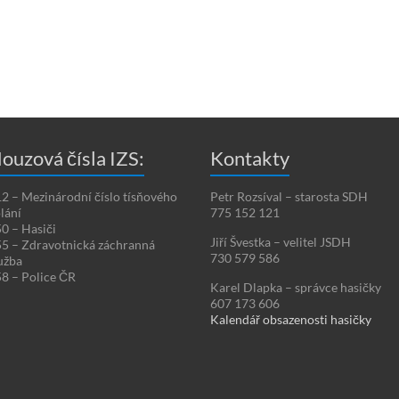
ouzová čísla IZS:
Kontakty
2 – Mezinárodní číslo tísňového
Petr Rozsíval – starosta SDH
lání
775 152 121
0 – Hasiči
Jiří Švestka – velitel JSDH
5 – Zdravotnická záchranná
730 579 586
užba
8 – Police ČR
Karel Dlapka – správce hasičky
607 173 606
Kalendář obsazenosti hasičky