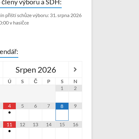
 členy výboru a SDH:
ín příští schůze výboru: 31. srpna 2026
0:00 v hasičce
endář:
Srpen
2026
Ú
S
Č
P
S
N
1
2
4
5
6
7
9
8
•
11
12
13
14
15
16
•