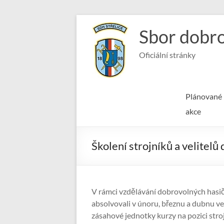
Skip
to
Sbor dobro
content
Oficiální stránky
Plánované
akce
Školení strojníků a velitelů
V rámci vzdělávání dobrovolných hasi
absolvovali v únoru, březnu a dubnu ve
zásahové jednotky kurzy na pozici stroj