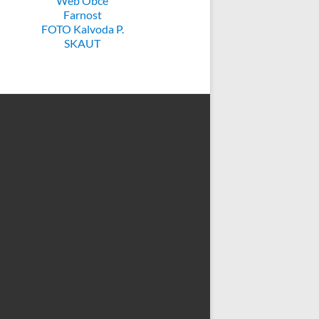
Web Obce
Farnost
FOTO Kalvoda P.
SKAUT