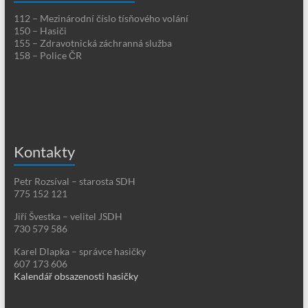
112 – Mezinárodní číslo tísňového volání
150 – Hasiči
155 – Zdravotnická záchranná služba
158 – Police ČR
Kontakty
Petr Rozsíval – starosta SDH
775 152 121
Jiří Švestka – velitel JSDH
730 579 586
Karel Dlapka – správce hasičky
607 173 606
Kalendář obsazenosti hasičky