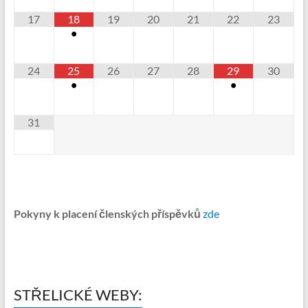
17
18
19
20
21
22
23
•
24
25
26
27
28
29
30
•
•
31
Pokyny k placení členských příspěvků
zde
STŘELICKÉ WEBY: