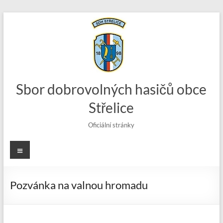
Skip
to
content
Sbor dobrovolných hasičů obce
Střelice
Oficiální stránky
Menu
Pozvánka na valnou hromadu