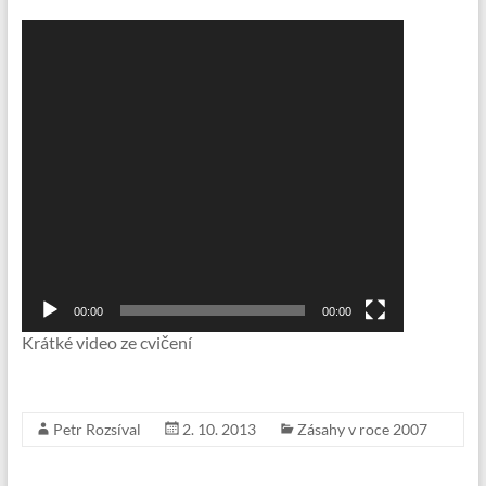
Video
přehrávač
00:00
00:00
Krátké video ze cvičení
Petr Rozsíval
2. 10. 2013
Zásahy v roce 2007