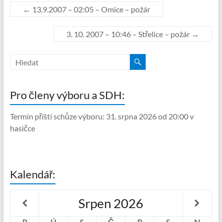
←
13.9.2007 – 02:05 – Omice – požár
3. 10. 2007 – 10:46 – Střelice – požár
→
Pro členy výboru a SDH:
Termín příští schůze výboru: 31. srpna 2026 od 20:00 v
hasičce
Kalendář:
Srpen
2026
P
Ú
S
Č
P
S
N