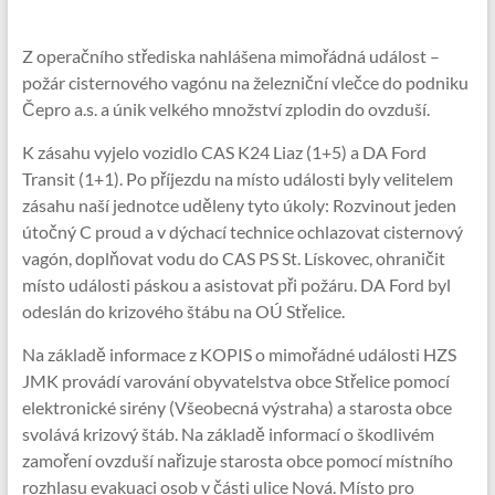
Z operačního střediska nahlášena mimořádná událost –
požár cisternového vagónu na železniční vlečce do podniku
Čepro a.s. a únik velkého množství zplodin do ovzduší.
K zásahu vyjelo vozidlo CAS K24 Liaz (1+5) a DA Ford
Transit (1+1). Po příjezdu na místo události byly velitelem
zásahu naší jednotce uděleny tyto úkoly: Rozvinout jeden
útočný C proud a v dýchací technice ochlazovat cisternový
vagón, doplňovat vodu do CAS PS St. Lískovec, ohraničit
místo události páskou a asistovat při požáru. DA Ford byl
odeslán do krizového štábu na OÚ Střelice.
Na základě informace z KOPIS o mimořádné události HZS
JMK provádí varování obyvatelstva obce Střelice pomocí
elektronické sirény (Všeobecná výstraha) a starosta obce
svolává krizový štáb. Na základě informací o škodlivém
zamoření ovzduší nařizuje starosta obce pomocí místního
rozhlasu evakuaci osob v části ulice Nová. Místo pro