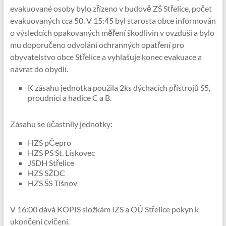
evakuované osoby bylo zřízeno v budově ZŠ Střelice, počet
evakuovaných cca 50. V 15:45 byl starosta obce informován
o výsledcích opakovaných měření škodlivin v ovzduší a bylo
mu doporučeno odvolání ochranných opatření pro
obyvatelstvo obce Střelice a vyhlašuje konec evakuace a
návrat do obydlí.
K zásahu jednotka použila 2ks dýchacích přístrojů S5,
proudnici a hadice C a B.
Zásahu se účastnily jednotky:
HZS pČepro
HZS PS St. Lískovec
JSDH Střelice
HZS SŽDC
HZS ŠS Tišnov
V 16:00 dává KOPIS složkám IZS a OÚ Střelice pokyn k
ukončení cvičení.