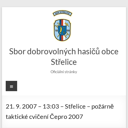
Skip
to
content
Sbor dobrovolných hasičů obce
Střelice
Oficiální stránky
Menu
21. 9. 2007 – 13:03 – Střelice – požárně
taktické cvičení Čepro 2007