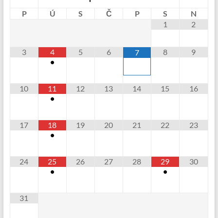
P
Ú
S
Č
P
S
N
1
2
3
4
5
6
8
9
7
•
10
11
12
13
14
15
16
•
17
18
19
20
21
22
23
•
24
25
26
27
28
29
30
•
•
31