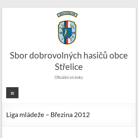
Skip
to
content
Sbor dobrovolných hasičů obce
Střelice
Oficiální stránky
Menu
Liga mládeže – Březina 2012