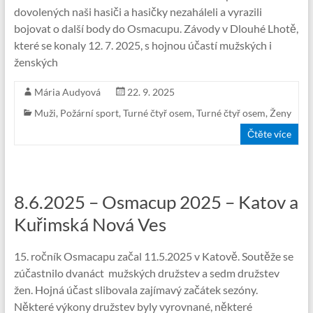
dovolených naši hasiči a hasičky nezaháleli a vyrazili
bojovat o další body do Osmacupu. Závody v Dlouhé Lhotě,
které se konaly 12. 7. 2025, s hojnou účastí mužských i
ženských
Mária Audyová
22. 9. 2025
Muži
,
Požární sport
,
Turné čtyř osem
,
Turné čtyř osem
,
Ženy
Čtěte více
8.6.2025 – Osmacup 2025 – Katov a
Kuřimská Nová Ves
15. ročník Osmacapu začal 11.5.2025 v Katově. Soutěže se
zúčastnilo dvanáct mužských družstev a sedm družstev
žen. Hojná účast slibovala zajímavý začátek sezóny.
Některé výkony družstev byly vyrovnané, některé