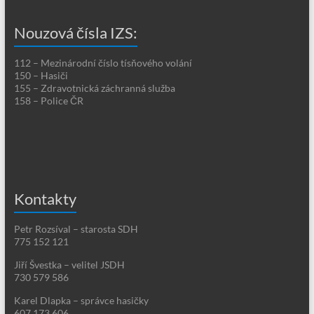
Nouzová čísla IZS:
112 – Mezinárodní číslo tísňového volání
150 – Hasiči
155 – Zdravotnická záchranná služba
158 – Police ČR
Kontakty
Petr Rozsíval – starosta SDH
775 152 121
Jiří Švestka – velitel JSDH
730 579 586
Karel Dlapka – správce hasičky
607 173 606