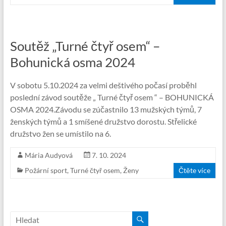
Soutěž „Turné čtyř osem“ –
Bohunická osma 2024
V sobotu 5.10.2024 za velmi deštivého počasí proběhl
poslední závod soutěže „ Turné čtyř osem “ – BOHUNICKÁ
OSMA 2024.Závodu se zúčastnilo 13 mužských týmů, 7
ženských týmů a 1 smíšené družstvo dorostu. Střelické
družstvo žen se umístilo na 6.
Mária Audyová
7. 10. 2024
Požární sport
,
Turné čtyř osem
,
Ženy
Čtěte více