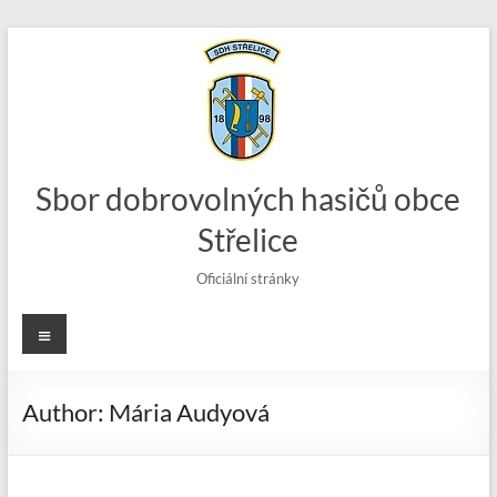
Skip
to
content
Sbor dobrovolných hasičů obce
Střelice
Oficiální stránky
Menu
Author:
Mária Audyová