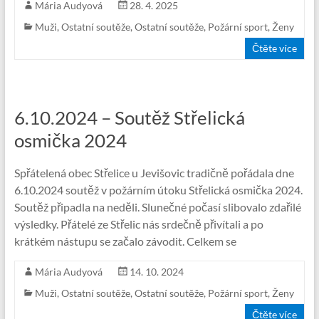
Mária Audyová
28. 4. 2025
Muži
,
Ostatní soutěže
,
Ostatní soutěže
,
Požární sport
,
Ženy
Čtěte více
6.10.2024 – Soutěž Střelická
osmička 2024
Spřátelená obec Střelice u Jevišovic tradičně pořádala dne
6.10.2024 soutěž v požárním útoku Střelická osmička 2024.
Soutěž připadla na neděli. Slunečné počasí slibovalo zdařilé
výsledky. Přátelé ze Střelic nás srdečně přivítali a po
krátkém nástupu se začalo závodit. Celkem se
Mária Audyová
14. 10. 2024
Muži
,
Ostatní soutěže
,
Ostatní soutěže
,
Požární sport
,
Ženy
Čtěte více