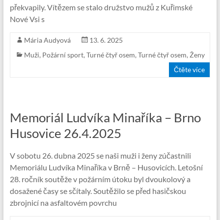
překvapily. Vítězem se stalo družstvo mužů z Kuřimské
Nové Vsi s
Mária Audyová
13. 6. 2025
Muži
,
Požární sport
,
Turné čtyř osem
,
Turné čtyř osem
,
Ženy
Čtěte více
Memoriál Ludvíka Minaříka – Brno
Husovice 26.4.2025
V sobotu 26. dubna 2025 se naši muži i ženy zúčastnili
Memoriálu Ludvíka Minaříka v Brně – Husovicích. Letošní
28. ročník soutěže v požárním útoku byl dvoukolový a
dosažené časy se sčítaly. Soutěžilo se před hasičskou
zbrojnicí na asfaltovém povrchu