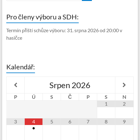
Pro členy výboru a SDH:
Termín příští schůze výboru: 31. srpna 2026 od 20:00 v
hasičce
Kalendář:
Srpen
2026
P
Ú
S
Č
P
S
N
1
2
3
4
5
6
7
8
9
•