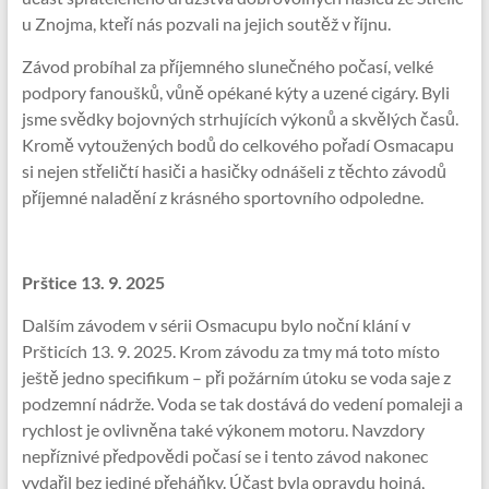
u Znojma, kteří nás pozvali na jejich soutěž v říjnu.
Závod probíhal za příjemného slunečného počasí, velké
podpory fanoušků, vůně opékané kýty a uzené cigáry. Byli
jsme svědky bojovných strhujících výkonů a skvělých časů.
Kromě vytoužených bodů do celkového pořadí Osmacapu
si nejen střeličtí hasiči a hasičky odnášeli z těchto závodů
příjemné naladění z krásného sportovního odpoledne.
Prštice 13. 9. 2025
Dalším závodem v sérii Osmacupu bylo noční klání v
Pršticích 13. 9. 2025. Krom závodu za tmy má toto místo
ještě jedno specifikum – při požárním útoku se voda saje z
podzemní nádrže. Voda se tak dostává do vedení pomaleji a
rychlost je ovlivněna také výkonem motoru. Navzdory
nepříznivé předpovědi počasí se i tento závod nakonec
vydařil bez jediné přeháňky. Účast byla opravdu hojná,