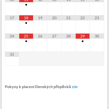
•
17
18
19
20
21
22
23
•
24
25
26
27
28
29
30
•
•
31
Pokyny k placení členských příspěvků
zde