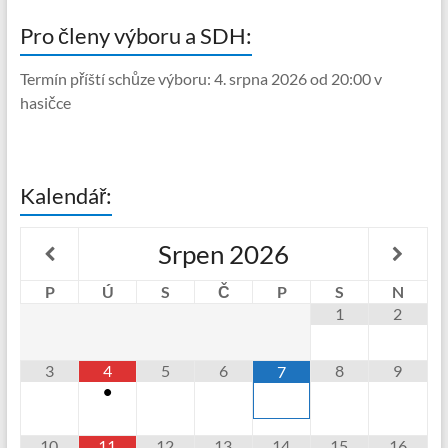
Pro členy výboru a SDH:
Termín příští schůze výboru: 4. srpna 2026 od 20:00 v
hasičce
Kalendář:
Srpen
2026
P
Ú
S
Č
P
S
N
1
2
3
4
5
6
8
9
7
•
10
11
12
13
14
15
16