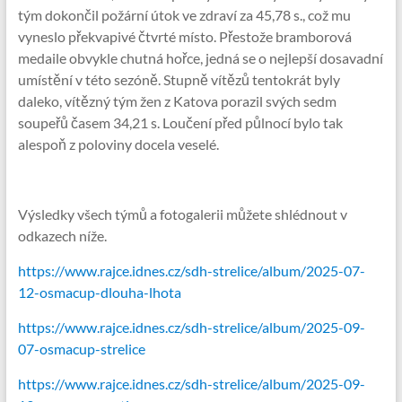
tým dokončil požární útok ve zdraví za 45,78 s., což mu
vyneslo překvapivé čtvrté místo. Přestože bramborová
medaile obvykle chutná hořce, jedná se o nejlepší dosavadní
umístění v této sezóně. Stupně vítězů tentokrát byly
daleko, vítězný tým žen z Katova porazil svých sedm
soupeřů časem 34,21 s. Loučení před půlnocí bylo tak
alespoň z poloviny docela veselé.
Výsledky všech týmů a fotogalerii můžete shlédnout v
odkazech níže.
https://www.rajce.idnes.cz/sdh-strelice/album/2025-07-
12-osmacup-dlouha-lhota
https://www.rajce.idnes.cz/sdh-strelice/album/2025-09-
07-osmacup-strelice
https://www.rajce.idnes.cz/sdh-strelice/album/2025-09-