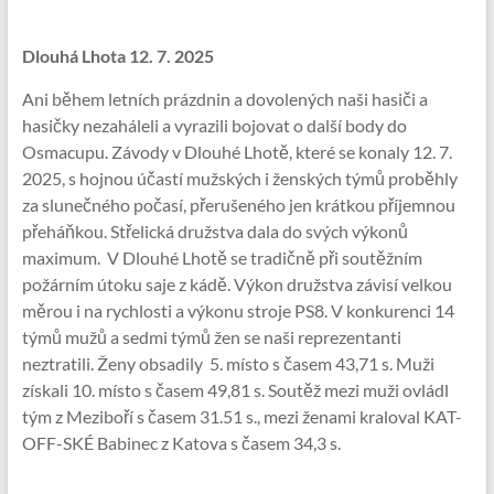
Dlouhá Lhota 12. 7. 2025
Ani během letních prázdnin a dovolených naši hasiči a
hasičky nezaháleli a vyrazili bojovat o další body do
Osmacupu. Závody v Dlouhé Lhotě, které se konaly 12. 7.
2025, s hojnou účastí mužských i ženských týmů proběhly
za slunečného počasí, přerušeného jen krátkou příjemnou
přeháňkou. Střelická družstva dala do svých výkonů
maximum. V Dlouhé Lhotě se tradičně při soutěžním
požárním útoku saje z kádě. Výkon družstva závisí velkou
měrou i na rychlosti a výkonu stroje PS8. V konkurenci 14
týmů mužů a sedmi týmů žen se naši reprezentanti
neztratili. Ženy obsadily 5. místo s časem 43,71 s. Muži
získali 10. místo s časem 49,81 s. Soutěž mezi muži ovládl
tým z Meziboří s časem 31.51 s., mezi ženami kraloval KAT-
OFF-SKÉ Babinec z Katova s časem 34,3 s.