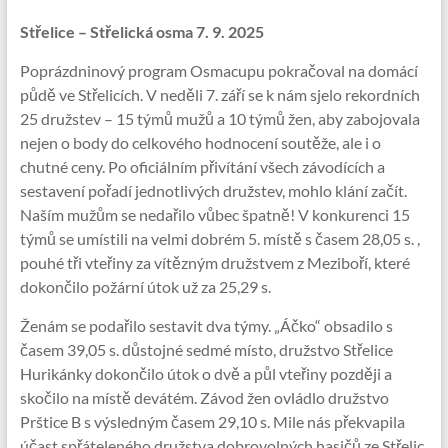
Střelice – Střelická osma 7. 9. 2025
Poprázdninový program Osmacupu pokračoval na domácí
půdě ve Střelicích. V neděli 7. září se k nám sjelo rekordních
25 družstev – 15 týmů mužů a 10 týmů žen, aby zabojovala
nejen o body do celkového hodnocení soutěže, ale i o
chutné ceny. Po oficiálním přivítání všech závodících a
sestavení pořadí jednotlivých družstev, mohlo klání začít.
Naším mužům se nedařilo vůbec špatně! V konkurenci 15
týmů se umístili na velmi dobrém 5. místě s časem 28,05 s. ,
pouhé tři vteřiny za vítězným družstvem z Meziboří, které
dokončilo požární útok už za 25,29 s.
Ženám se podařilo sestavit dva týmy. „Áčko“ obsadilo s
časem 39,05 s. důstojné sedmé místo, družstvo Střelice
Hurikánky dokončilo útok o dvě a půl vteřiny později a
skočilo na místě devátém. Závod žen ovládlo družstvo
Prštice B s výsledným časem 29,10 s. Mile nás překvapila
účast spřáteleného družstva dobrovolných hasičů ze Střelic