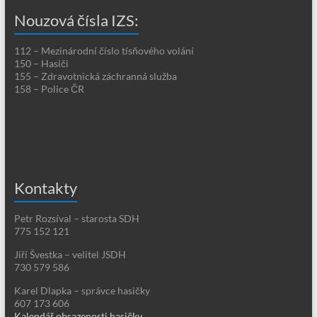
Nouzová čísla IZS:
112 – Mezinárodní číslo tísňového volání
150 – Hasiči
155 – Zdravotnická záchranná služba
158 – Police ČR
Kontakty
Petr Rozsíval – starosta SDH
775 152 121
Jiří Švestka – velitel JSDH
730 579 586
Karel Dlapka – správce hasičky
607 173 606
Kalendář obsazenosti hasičky