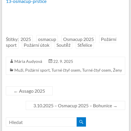
13-osmacup-prstice
Štítky:
2025
osmacup
Osmacup 2025
Požární
sport
Požární útok
Soutěž
Střelice
Mária Audyová
22. 9. 2025
Muži
,
Požární sport
,
Turné čtyř osem
,
Turné čtyř osem
,
Ženy
←
Assago 2025
3.10.2025 – Osmacup 2025 – Bohunice
→