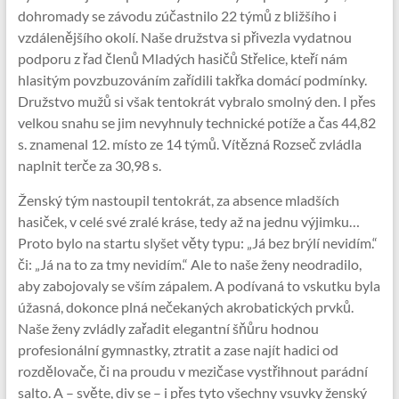
dohromady se závodu zúčastnilo 22 týmů z bližšího i
vzdálenějšího okolí. Naše družstva si přivezla vydatnou
podporu z řad členů Mladých hasičů Střelice, kteří nám
hlasitým povzbuzováním zařídili takřka domácí podmínky.
Družstvo mužů si však tentokrát vybralo smolný den. I přes
velkou snahu se jim nevyhnuly technické potíže a čas 44,82
s. znamenal 12. místo ze 14 týmů. Vítězná Rozseč zvládla
naplnit terče za 30,98 s.
Ženský tým nastoupil tentokrát, za absence mladších
hasiček, v celé své zralé kráse, tedy až na jednu výjimku…
Proto bylo na startu slyšet věty typu: „Já bez brýlí nevidím.“
či: „Já na to za tmy nevidím.“ Ale to naše ženy neodradilo,
aby zabojovaly se vším zápalem. A podívaná to vskutku byla
úžasná, dokonce plná nečekaných akrobatických prvků.
Naše ženy zvládly zařadit elegantní šňůru hodnou
profesionální gymnastky, ztratit a zase najít hadici od
rozdělovače, či na proudu v mezičase vystřihnout parádní
salto. A – světe, div se – i přes tyto všechny vsuvky ženský