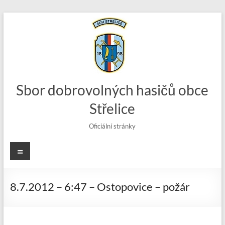
Skip
to
content
Sbor dobrovolných hasičů obce
Střelice
Oficiální stránky
Menu
8.7.2012 – 6:47 – Ostopovice – požár