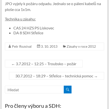
JPO vyjely k požáru odpadu. Jednalo se o pálení kabelů na
ploše cca 1x1m.
Technika u zásahu:
CAS 24 HZS PS Lískovec
DA 8 SDH Střelice
Petr Rozsíval
3. 10. 2013
Zásahy v roce 2012
←
3.7.2012 – 12:25 – Troubsko – požár
30.7.2012 – 18:29 – Střelice – technická pomoc
→
Pro členy výboru a SDH: