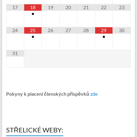
17
18
19
20
21
22
23
•
24
25
26
27
28
29
30
•
•
31
Pokyny k placení členských příspěvků
zde
STŘELICKÉ WEBY: