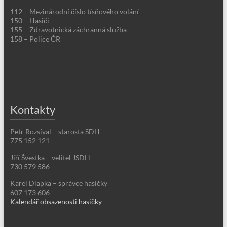
112 – Mezinárodní číslo tísňového volání
150 – Hasiči
155 – Zdravotnická záchranná služba
158 – Police ČR
Kontakty
Petr Rozsíval – starosta SDH
775 152 121
Jiří Švestka – velitel JSDH
730 579 586
Karel Dlapka – správce hasičky
607 173 606
Kalendář obsazenosti hasičky