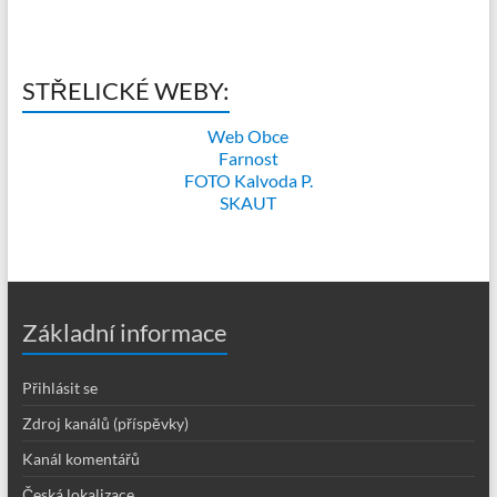
STŘELICKÉ WEBY:
Web Obce
Farnost
FOTO Kalvoda P.
SKAUT
Základní informace
Přihlásit se
Zdroj kanálů (příspěvky)
Kanál komentářů
Česká lokalizace