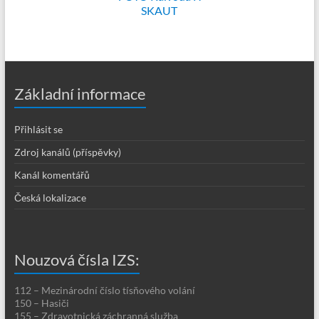
SKAUT
Základní informace
Přihlásit se
Zdroj kanálů (příspěvky)
Kanál komentářů
Česká lokalizace
Nouzová čísla IZS:
112 – Mezinárodní číslo tísňového volání
150 – Hasiči
155 – Zdravotnická záchranná služba