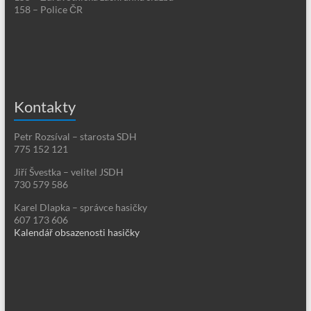
158 – Police ČR
Kontakty
Petr Rozsíval – starosta SDH
775 152 121
Jiří Švestka – velitel JSDH
730 579 586
Karel Dlapka – správce hasičky
607 173 606
Kalendář obsazenosti hasičky