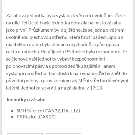
Zásahová jednotka byla vyslána k větrem uvolněné střeše
na ulici Tetčické. Naše jednotka dorazila na místo zásahu
jako první. Průzkumem bylo zjištěno, že se jedná o větrem
uvolněnou plechovou střechu, která hrozí pádem. Spolu s
majitelkou domu byla hledána nejvhodnější přístupová
cesta na střechu. Po příjezdu PS Rosice bylo rozhodnuto, že
se členové naší jednotky vybaví bezpečnostními
polohovacími pásy a s pomocí žebříku zajištěni lanem
vystoupí na střechu. Tam došlo k narovnání střechy zpět do
původní polohy a provizornímu zajištění střechy dřevěnými
latěmi. Jednotka se vrátila na základnu v 17:13.
Jednotky u zásahu:
SDH Střelice (CAS 32, DA-L1Z)
PS Rosice (CAS 20)