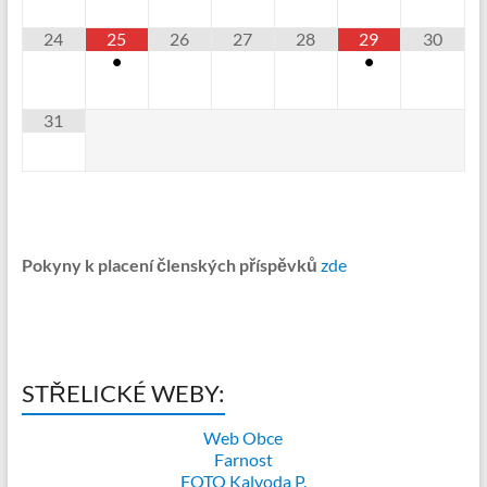
24
25
26
27
28
29
30
•
•
31
Pokyny k placení členských příspěvků
zde
STŘELICKÉ WEBY:
Web Obce
Farnost
FOTO Kalvoda P.