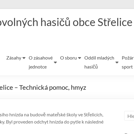
volných hasičů obce Střelice
Zásahy
O zásahové
O sboru
Oddíl mladých
Požár
jednotce
hasičů
sport
řelice – Technická pomoc, hmyz
sího hnízda na budově mateřské školy ve Střelicích,
ky. Byl proveden odchyt hnízda do pytle k následné