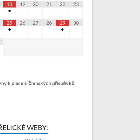
18
19
20
21
22
23
•
25
26
27
28
29
30
•
•
ny k placení členských příspěvků
ŘELICKÉ WEBY: