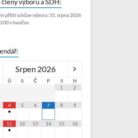
 členy výboru a SDH:
ín příští schůze výboru: 31. srpna 2026
0:00 v hasičce
endář:
Srpen
2026
Ú
S
Č
P
S
N
1
2
4
5
6
8
9
7
•
11
12
13
14
15
16
•