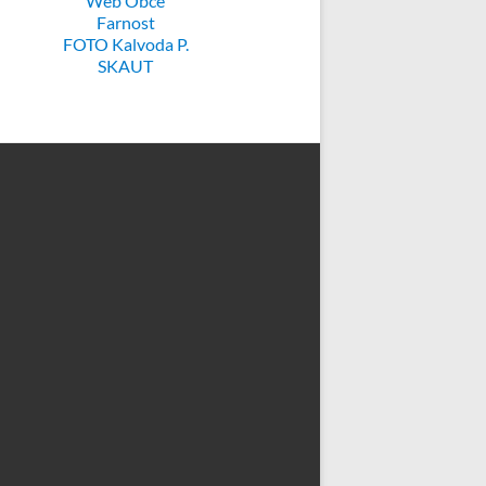
Web Obce
Farnost
FOTO Kalvoda P.
SKAUT