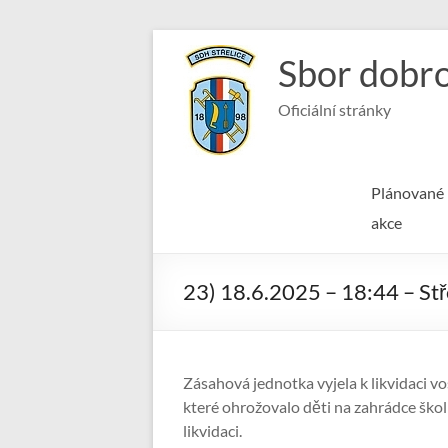
Skip
to
Sbor dobro
content
Oficiální stránky
Plánované
akce
23) 18.6.2025 – 18:44 – St
Zásahová jednotka vyjela k likvidaci vo
které ohrožovalo děti na zahrádce škol
likvidaci.