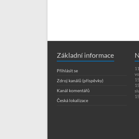
Základní informace
N
11
Přihlásit se
vo
15
Zdroj kanálů (příspěvky)
15
Kanál komentářů
sl
15
Česká lokalizace