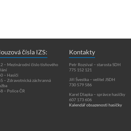
ouzová čísla IZS:
Kontakty
2 – Mezinárodní číslo tísňového
Petr Rozsíval – starosta SDH
lání
775 152 121
0 – Hasiči
Jiří Švestka – velitel JSDH
5 – Zdravotnická záchranná
730 579 586
užba
8 – Police ČR
Karel Dlapka – správce hasičky
607 173 606
Kalendář obsazenosti hasičky