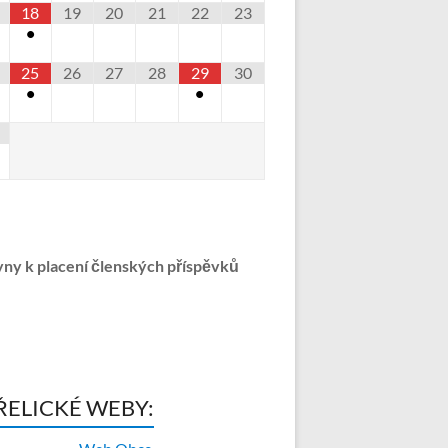
18
19
20
21
22
23
•
25
26
27
28
29
30
•
•
ny k placení členských příspěvků
ŘELICKÉ WEBY: