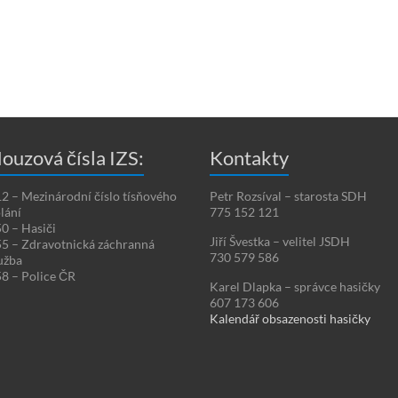
ouzová čísla IZS:
Kontakty
2 – Mezinárodní číslo tísňového
Petr Rozsíval – starosta SDH
lání
775 152 121
0 – Hasiči
Jiří Švestka – velitel JSDH
5 – Zdravotnická záchranná
730 579 586
užba
8 – Police ČR
Karel Dlapka – správce hasičky
607 173 606
Kalendář obsazenosti hasičky