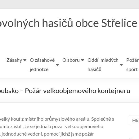
volných hasičů obce Střelice
Zásahy
O zásahové
O sboru
Oddíl mladých
Požár
jednotce
hasičů
sport
roubsko – Požár velkoobjemového kontejneru
t velký kouř z místního průmyslového areálu. Společně s
mu zjistili, že se jedná o požár velkoobjemového
2 jednoduché vedení, pomocí jíchž jsme požár