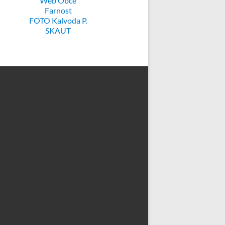
Web Obce
Farnost
FOTO Kalvoda P.
SKAUT