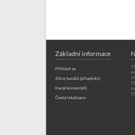
Základní informace
N
11
Přihlásit se
vo
15
Zdroj kanálů (příspěvky)
15
Kanál komentářů
sl
15
Česká lokalizace