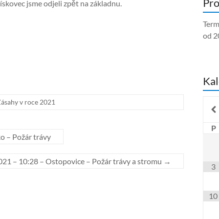
Pro
ískovec jsme odjeli zpět na základnu.
Term
od 2
Kal
ásahy v roce 2021
P
o – Požár trávy
021 – 10:28 – Ostopovice – Požár trávy a stromu
→
3
10