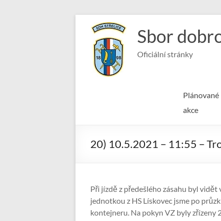
Skip
to
Sbor dobro
content
Oficiální stránky
Plánované
akce
20) 10.5.2021 – 11:55 – T
Při jízdě z předešlého zásahu byl vidě
jednotkou z HS Lískovec jsme po průzku
kontejneru. Na pokyn VZ byly zřízeny 