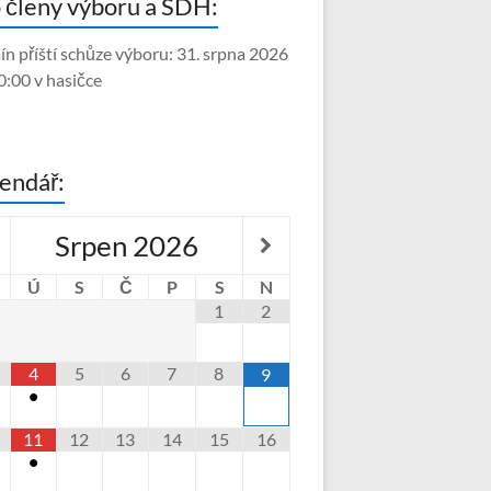
 členy výboru a SDH:
ín příští schůze výboru: 31. srpna 2026
0:00 v hasičce
endář:
Srpen
2026
Ú
S
Č
P
S
N
1
2
4
5
6
7
8
9
•
11
12
13
14
15
16
•