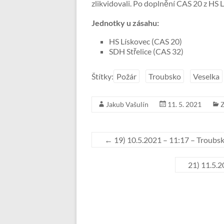
zlikvidovali. Po doplnění CAS 20 z HS L
Jednotky u zásahu:
HS Lískovec (CAS 20)
SDH Střelice (CAS 32)
Štítky:
Požár
Troubsko
Veselka
Jakub Vašulín
11. 5. 2021
Z
←
19) 10.5.2021 – 11:17 – Troubsk
21) 11.5.2