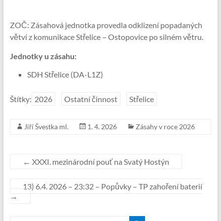
ZOČ: Zásahová jednotka provedla odklizení popadaných
větví z komunikace Střelice – Ostopovice po silném větru.
Jednotky u zásahu:
SDH Střelice (DA-L1Z)
Štítky:
2026
Ostatní činnost
Střelice
Jiří Švestka ml.
1. 4. 2026
Zásahy v roce 2026
←
XXXI. mezinárodní pouť na Svatý Hostýn
13) 6.4. 2026 – 23:32 – Popůvky – TP zahoření baterií
→