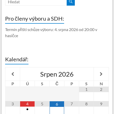
Pro členy výboru a SDH:
Termín příští schůze výboru: 4. srpna 2026 od 20:00 v
hasičce
Kalendář:
Srpen
2026
P
Ú
S
Č
P
S
N
1
2
3
4
5
7
8
9
6
•