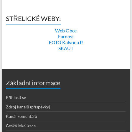
STŘELICKÉ WEBY:
Web Obce
Farnost
FOTO Kalvoda P.
SKAUT
Základní informace
Přihlásit se
Zdroj kanálů (příspěvky)
Kanál komentářů
Česká lokalizace