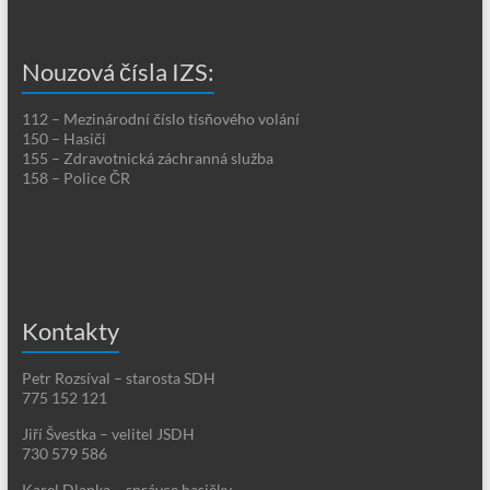
Nouzová čísla IZS:
112 – Mezinárodní číslo tísňového volání
150 – Hasiči
155 – Zdravotnická záchranná služba
158 – Police ČR
Kontakty
Petr Rozsíval – starosta SDH
775 152 121
Jiří Švestka – velitel JSDH
730 579 586
Karel Dlapka – správce hasičky