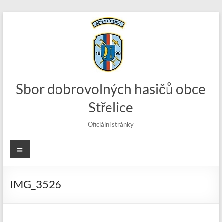
Skip
to
content
Sbor dobrovolných hasičů obce
Střelice
Oficiální stránky
Menu
IMG_3526