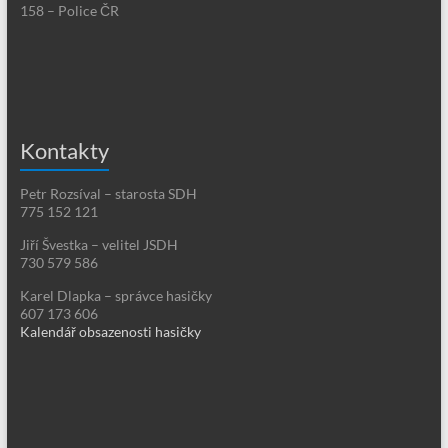
158 – Police ČR
Kontakty
Petr Rozsíval – starosta SDH
775 152 121
Jiří Švestka – velitel JSDH
730 579 586
Karel Dlapka – správce hasičky
607 173 606
Kalendář obsazenosti hasičky