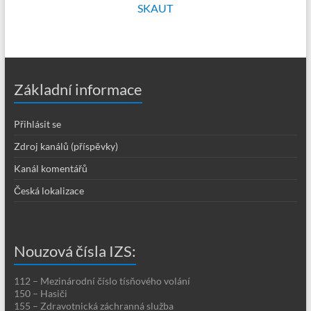
SKAUT
Základní informace
Přihlásit se
Zdroj kanálů (příspěvky)
Kanál komentářů
Česká lokalizace
Nouzová čísla IZS:
112 – Mezinárodní číslo tísňového volání
150 – Hasiči
155 – Zdravotnická záchranná služba