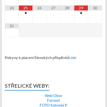
24
25
26
27
28
29
30
•
•
31
Pokyny k placení členských příspěvků
zde
STŘELICKÉ WEBY:
Web Obce
Farnost
FOTO Kalvoda P.