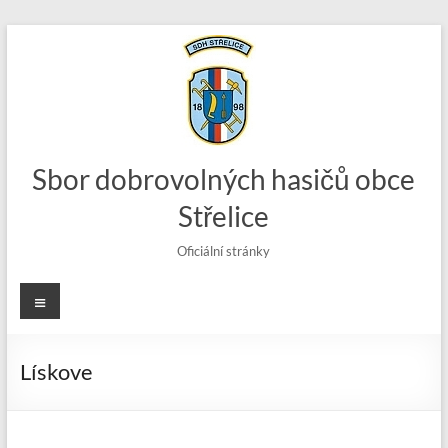
Skip
to
content
Sbor dobrovolných hasičů obce
Střelice
Oficiální stránky
Menu
Lískove