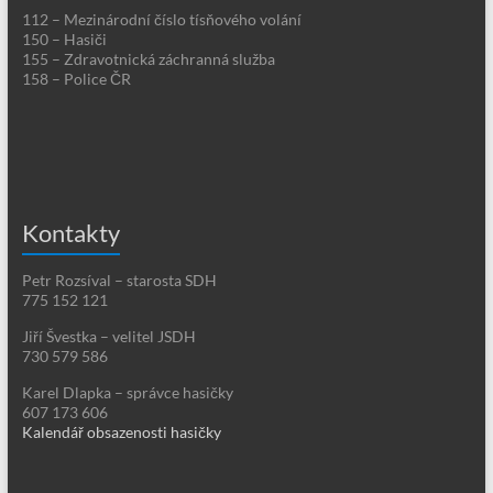
112 – Mezinárodní číslo tísňového volání
150 – Hasiči
155 – Zdravotnická záchranná služba
158 – Police ČR
Kontakty
Petr Rozsíval – starosta SDH
775 152 121
Jiří Švestka – velitel JSDH
730 579 586
Karel Dlapka – správce hasičky
607 173 606
Kalendář obsazenosti hasičky