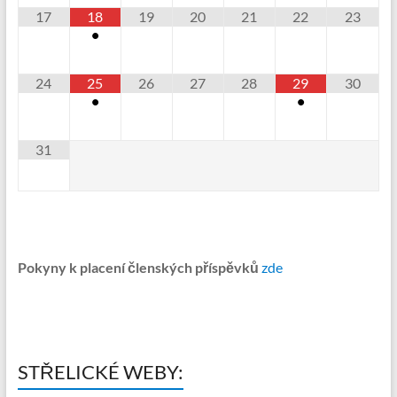
17
18
19
20
21
22
23
•
24
25
26
27
28
29
30
•
•
31
Pokyny k placení členských příspěvků
zde
STŘELICKÉ WEBY: