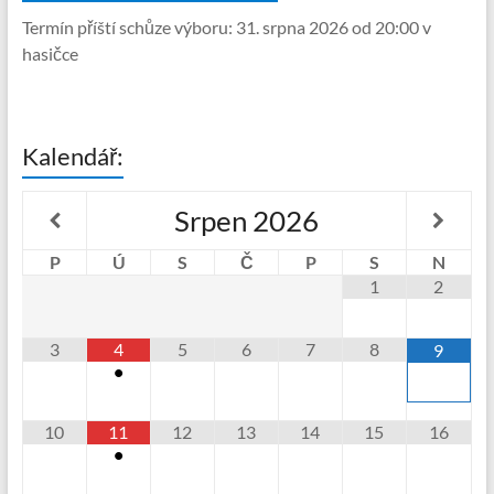
Termín příští schůze výboru: 31. srpna 2026 od 20:00 v
hasičce
Kalendář:
Srpen
2026
P
Ú
S
Č
P
S
N
1
2
3
4
5
6
7
8
9
•
10
11
12
13
14
15
16
•