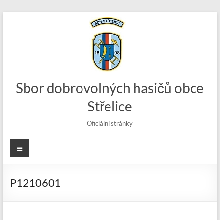
Skip
to
content
Sbor dobrovolných hasičů obce
Střelice
Oficiální stránky
Menu
P1210601