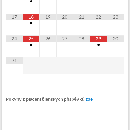
•
17
18
19
20
21
22
23
•
24
25
26
27
28
29
30
•
•
31
Pokyny k placení členských příspěvků
zde