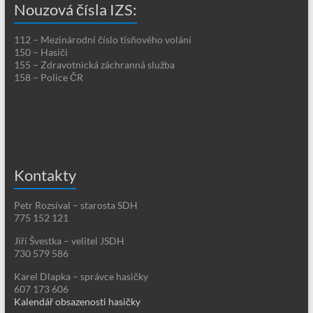
Nouzová čísla IZS:
112 – Mezinárodní číslo tísňového volání
150 – Hasiči
155 – Zdravotnická záchranná služba
158 – Police ČR
Kontakty
Petr Rozsíval – starosta SDH
775 152 121
Jiří Švestka – velitel JSDH
730 579 586
Karel Dlapka – správce hasičky
607 173 606
Kalendář obsazenosti hasičky