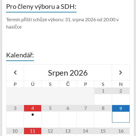
Pro členy výboru a SDH:
Termín příští schůze výboru: 31. srpna 2026 od 20:00 v
hasičce
Kalendář:
Srpen
2026
P
Ú
S
Č
P
S
N
1
2
3
4
5
6
7
8
9
•
10
11
12
13
14
15
16