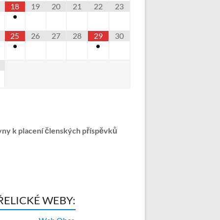
18
19
20
21
22
23
•
25
26
27
28
29
30
•
•
ny k placení členských příspěvků
ŘELICKÉ WEBY: