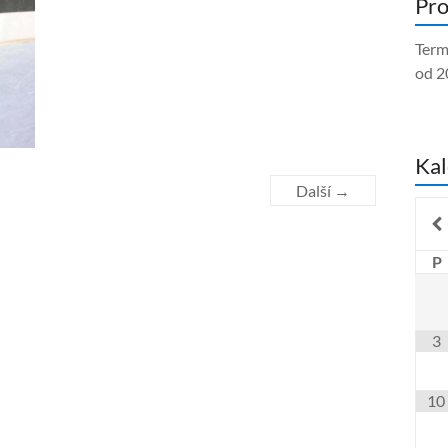
Pro
Term
od 2
Kal
Další →
P
3
10