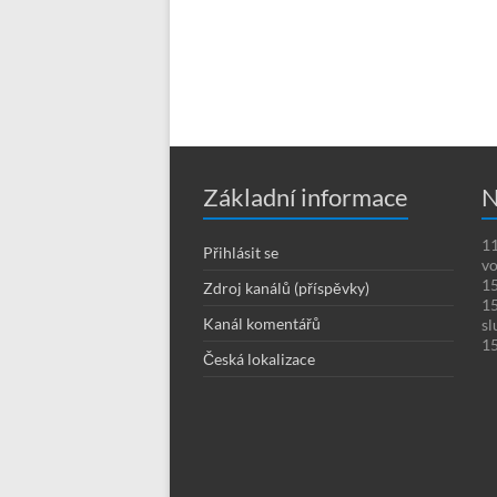
Základní informace
N
11
Přihlásit se
vo
15
Zdroj kanálů (příspěvky)
15
Kanál komentářů
sl
15
Česká lokalizace