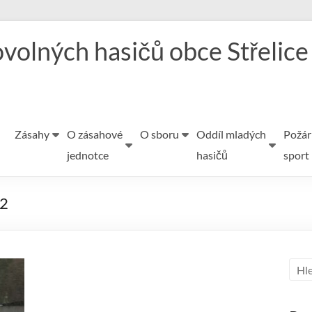
volných hasičů obce Střelice
Zásahy
O zásahové
O sboru
Oddíl mladých
Požár
jednotce
hasičů
sport
02