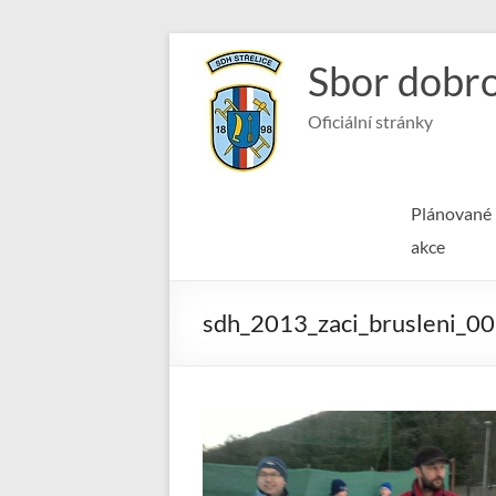
Skip
to
Sbor dobro
content
Oficiální stránky
Plánované
akce
sdh_2013_zaci_brusleni_0