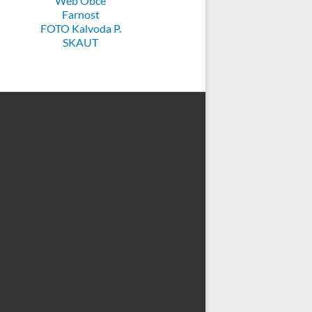
Web Obce
Farnost
FOTO Kalvoda P.
SKAUT