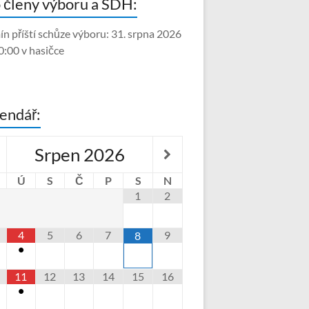
 členy výboru a SDH:
ín příští schůze výboru: 31. srpna 2026
0:00 v hasičce
endář:
Srpen
2026
Ú
S
Č
P
S
N
1
2
4
5
6
7
9
8
•
11
12
13
14
15
16
•