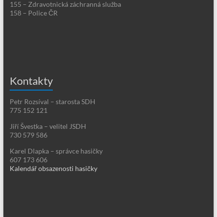
155 – Zdravotnická záchranná služba
158 – Police ČR
Kontakty
Petr Rozsíval – starosta SDH
775 152 121
Jiří Švestka – velitel JSDH
730 579 586
Karel Dlapka – správce hasičky
607 173 606
Kalendář obsazenosti hasičky