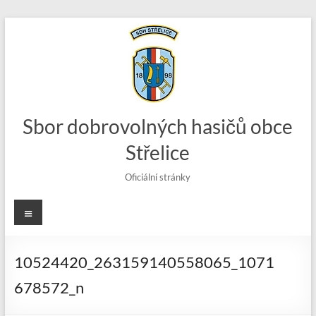
Skip
to
content
Sbor dobrovolných hasičů obce
Střelice
Oficiální stránky
Menu
10524420_263159140558065_1071
678572_n