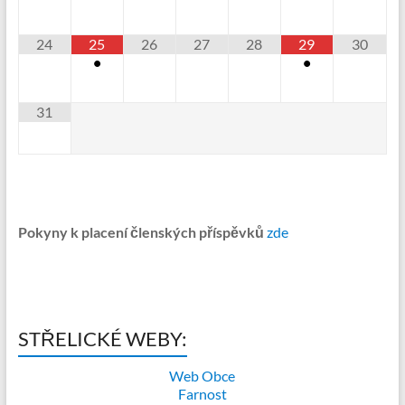
24
25
26
27
28
29
30
•
•
31
Pokyny k placení členských příspěvků
zde
STŘELICKÉ WEBY:
Web Obce
Farnost