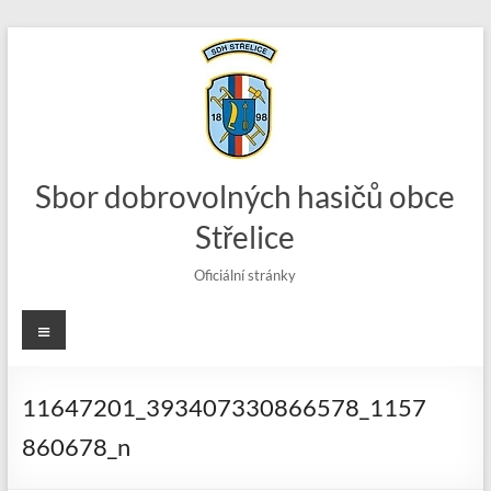
Skip
to
content
Sbor dobrovolných hasičů obce
Střelice
Oficiální stránky
Menu
11647201_393407330866578_1157
860678_n