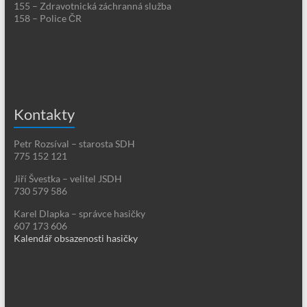
155 – Zdravotnická záchranná služba
158 – Police ČR
Kontakty
Petr Rozsíval – starosta SDH
775 152 121
Jiří Švestka – velitel JSDH
730 579 586
Karel Dlapka – správce hasičky
607 173 606
Kalendář obsazenosti hasičky