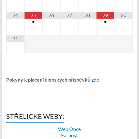
24
25
26
27
28
29
30
•
•
31
Pokyny k placení členských příspěvků
zde
STŘELICKÉ WEBY:
Web Obce
Farnost