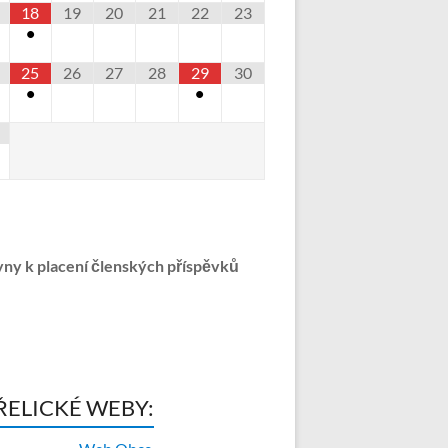
18
19
20
21
22
23
•
25
26
27
28
29
30
•
•
ny k placení členských příspěvků
ŘELICKÉ WEBY: