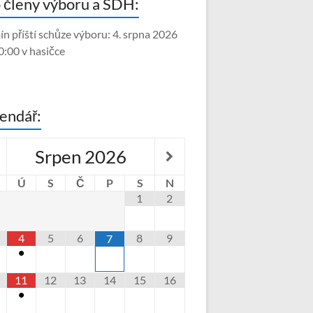
 členy výboru a SDH:
ín příští schůze výboru: 4. srpna 2026
0:00 v hasičce
endář:
Srpen
2026
Ú
S
Č
P
S
N
1
2
4
5
6
8
9
7
•
11
12
13
14
15
16
•