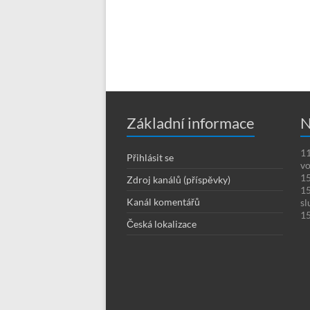
Základní informace
N
11
Přihlásit se
vo
15
Zdroj kanálů (příspěvky)
15
Kanál komentářů
sl
15
Česká lokalizace