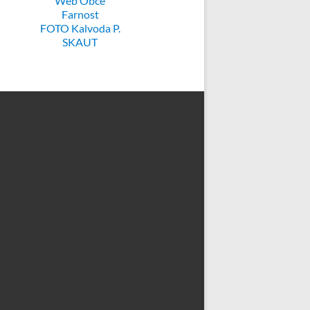
Web Obce
Farnost
FOTO Kalvoda P.
SKAUT