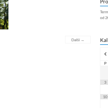
Pro
Term
od 2
Kal
Další →
P
3
10