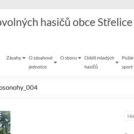
volných hasičů obce Střelice
Zásahy
O zásahové
O sboru
Oddíl mladých
Požár
jednotce
hasičů
sport
bosonohy_004