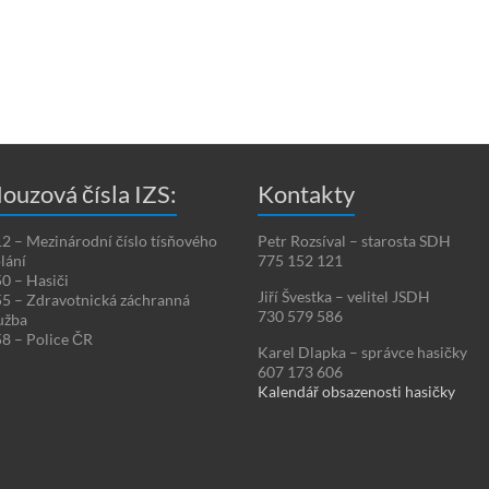
ouzová čísla IZS:
Kontakty
2 – Mezinárodní číslo tísňového
Petr Rozsíval – starosta SDH
lání
775 152 121
0 – Hasiči
Jiří Švestka – velitel JSDH
5 – Zdravotnická záchranná
730 579 586
užba
8 – Police ČR
Karel Dlapka – správce hasičky
607 173 606
Kalendář obsazenosti hasičky