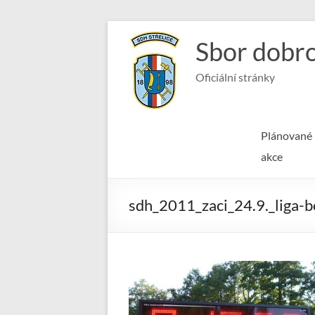
Skip
to
Sbor dobro
content
Oficiální stránky
Plánované
akce
sdh_2011_zaci_24.9._liga-