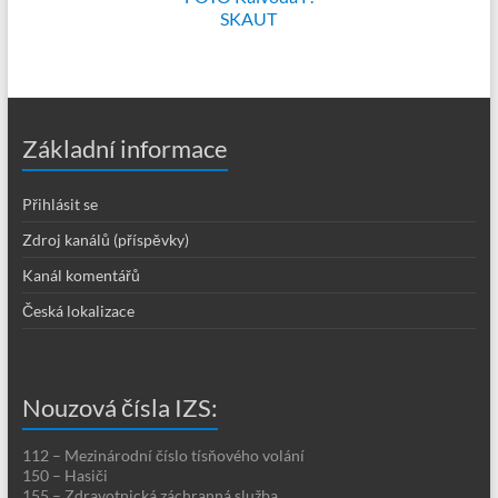
SKAUT
Základní informace
Přihlásit se
Zdroj kanálů (příspěvky)
Kanál komentářů
Česká lokalizace
Nouzová čísla IZS:
112 – Mezinárodní číslo tísňového volání
150 – Hasiči
155 – Zdravotnická záchranná služba