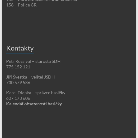
158 – Police ČR
Kontakty
Petr Rozsíval – starosta SDH
775 152 121
Jiří Švestka – velitel JSDH
730 579 586
Karel Dlapka – správce hasičky
607 173 606
Kalendář obsazenosti hasičky