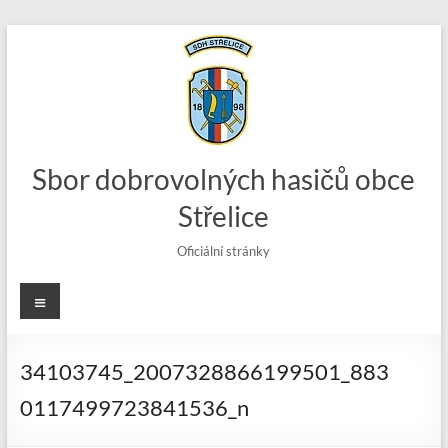
Skip
to
content
Sbor dobrovolných hasičů obce
Střelice
Oficiální stránky
Menu
34103745_2007328866199501_883
0117499723841536_n