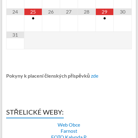
24
25
26
27
28
29
30
•
•
31
Pokyny k placení členských příspěvků
zde
STŘELICKÉ WEBY:
Web Obce
Farnost
FOTO Kalvoda P.