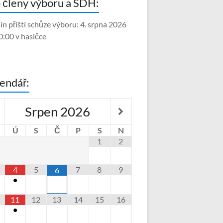
 členy výboru a SDH:
ín příští schůze výboru: 4. srpna 2026
0:00 v hasičce
endář:
Srpen
2026
Ú
S
Č
P
S
N
1
2
4
5
7
8
9
6
•
11
12
13
14
15
16
•