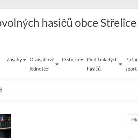
volných hasičů obce Střelice
Zásahy
O zásahové
O sboru
Oddíl mladých
Požár
jednotce
hasičů
sport
d