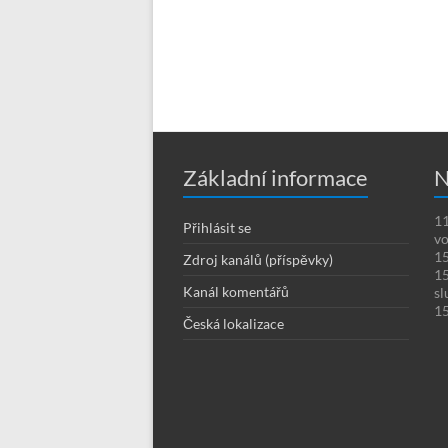
Základní informace
N
11
Přihlásit se
vo
15
Zdroj kanálů (příspěvky)
15
Kanál komentářů
sl
15
Česká lokalizace