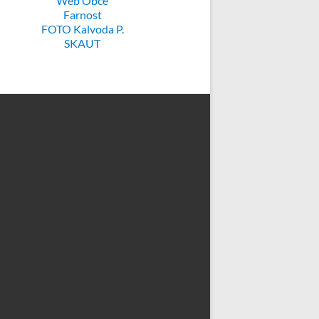
Web Obce
Farnost
FOTO Kalvoda P.
SKAUT