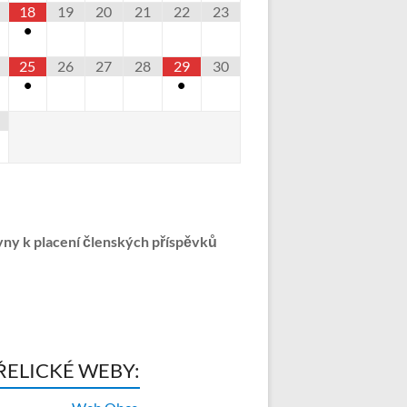
18
19
20
21
22
23
•
25
26
27
28
29
30
•
•
ny k placení členských příspěvků
ŘELICKÉ WEBY: