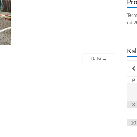
Pro
Term
od 2
Kal
Další →
P
3
10