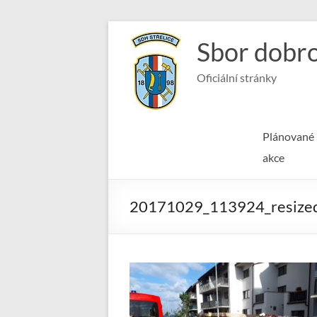
Skip
to
Sbor dobro
content
Oficiální stránky
Plánované
akce
20171029_113924_resize