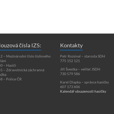
ouzová čísla IZS:
Kontakty
2 – Mezinárodní číslo tísňového
Petr Rozsíval – starosta SDH
lání
775 152 121
0 – Hasiči
Jiří Švestka – velitel JSDH
5 – Zdravotnická záchranná
730 579 586
užba
8 – Police ČR
Karel Dlapka – správce hasičky
607 173 606
Kalendář obsazenosti hasičky