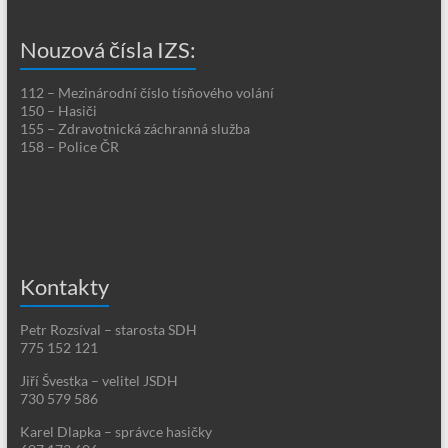
Nouzová čísla IZS:
112 – Mezinárodní číslo tísňového volání
150 – Hasiči
155 – Zdravotnická záchranná služba
158 – Police ČR
Kontakty
Petr Rozsíval – starosta SDH
775 152 121
Jiří Švestka – velitel JSDH
730 579 586
Karel Dlapka – správce hasičky