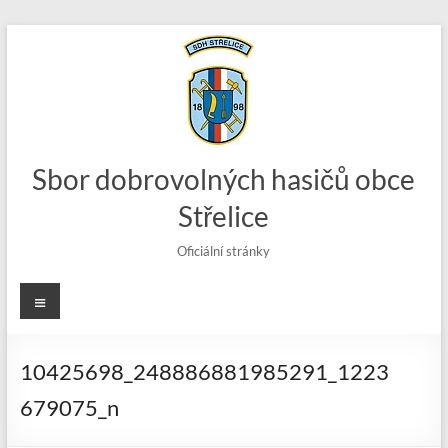
Skip
to
content
Sbor dobrovolných hasičů obce
Střelice
Oficiální stránky
Menu
10425698_248886881985291_1223
679075_n